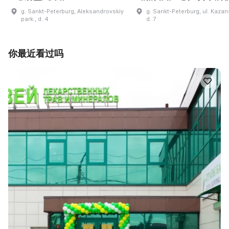
g. Sankt-Peterburg, Aleksandrovskiy
g. Sankt-Peterburg, ul. Kaza
park., d. 4
d. 7
你最近看过吗