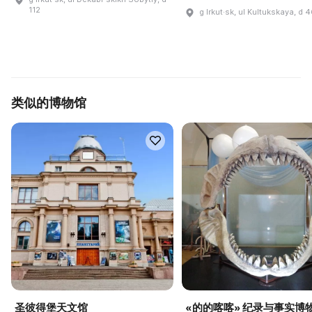
112
g Irkut·sk, ul Kultukskaya, d 
类似的博物馆
圣彼得堡天文馆
«的的喀喀» 纪录与事实博