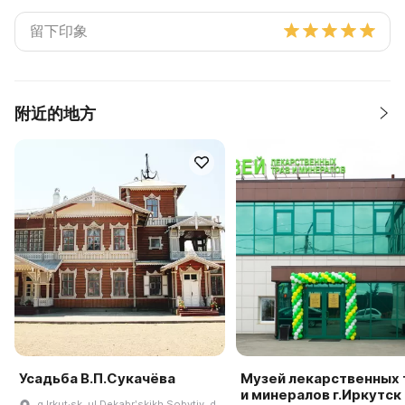
附近的地方
Усадьба В.П.Сукачёва
Музей лекарственных 
и минералов г.Иркутск
g Irkut·sk, ul Dekabrʹskikh Sobytiy, d