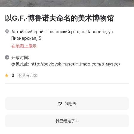
以G.F.·博鲁诺夫命名的美术博物馆
Алтайский край, Павловский р-н., с. Павловск, ул.
Пионерская, 5
在地图上显示
开放时间:
参见此处: http://pavlovsk-museum.jimdo.com/о-музее/
0
还没有印象
我想去
我已经走了
0