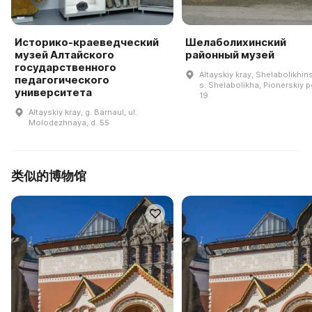
Историко-краеведческий
Шелаболихинский
музей Алтайского
районный музей
государственного
Altayskiy kray, Shelabolikhins
педагогического
s. Shelabolikha, Pionerskiy per
университета
19
Altayskiy kray, g. Barnaul, ul.
Molodezhnaya, d. 55
类似的博物馆