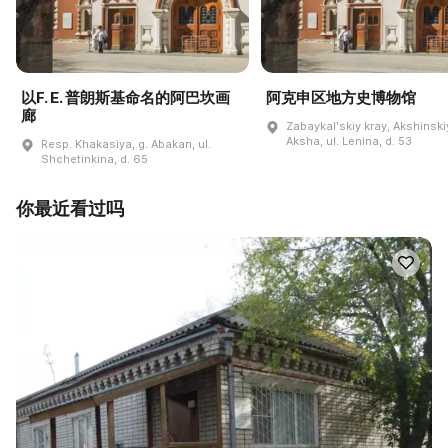
以F. E. 普朗斯基命名的阿巴坎画
阿克申区地方史博物馆
廊
Zabaykalʹskiy kray, Akshinskiy
Aksha, ul. Lenina, d. 53
Resp. Khakasiya, g. Abakan, ul.
Shchetinkina, d. 65
你最近看过吗