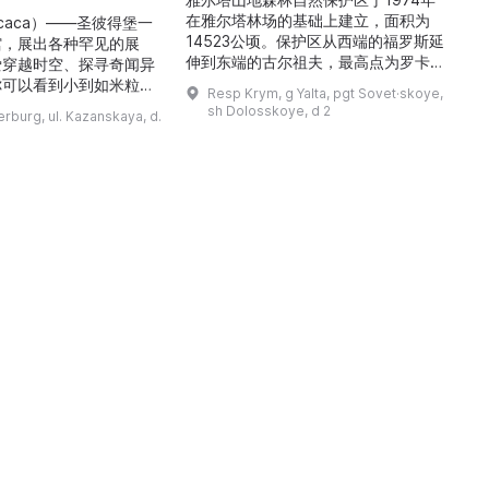
在雅尔塔林场的基础上建立，面积为
icaca）——圣彼得堡一
14523公顷。保护区从西端的福罗斯延
馆
馆，展出各种罕见的展
伸到东端的古尔祖夫，最高点为罗卡山
爱穿越时空、探寻奇闻异
（海拔1349米）。保护区以针叶林和
久
你可以看到小到如米粒般
Resp Krym, g Yalta, pgt Sovet·skoye,
阔叶林为主，尤以橡树和山毛榉林为
多
、比人手掌还大的甲虫，
sh Dolosskoye, d 2
erburg, ul. Kazanskaya, d.
多。这里生长着许多特有植物，并栖息
入《吉尼斯世界纪录》的
着37种哺乳动物、150种鸟类、16种
物。馆内设有8个主题展
爬行动物和4种两栖动物。保护区内设
只芭比娃娃、世界上最小
有自然博物馆，陈列了大量展品，介绍
花等诸多奇观。博物馆创
了克里米亚山区的动植物。在保护区内
品
各地，带回了大量原件展
可以看到许多景点， ...
大的坚果曾远道而来，横
跨7,791公里来到 ...