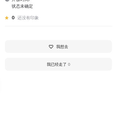
状态未确定
0
还没有印象
我想去
我已经走了
0
узей Музей археологии
M. A. Vrubel Museum
 этнографии ОмПГУ
"Hermitage‑Siberia"
Center
ячеслав Александрович
огильников и Владимир
The Salamandra society buil