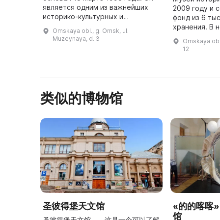
является одним из важнейших
2009 году и 
историко-культурных и
фонд из 6 ты
образовательных центров
хранения. В 
Omskaya obl., g. Omsk, ul.
Омской области. В музее
18 тысяч док
Muzeynaya, d. 3
Omskaya obl.,
проводятся множество
фотографий и
12
проектов, направленны ...
является пам
类似的博物馆
圣彼得堡天文馆
«的的喀喀
馆
圣彼得堡天文馆——这是一个可以了解