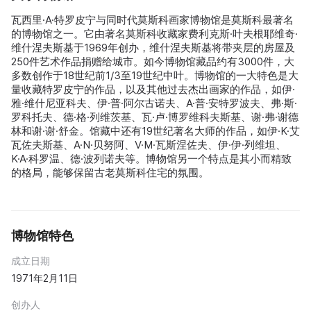
瓦西里·A·特罗皮宁与同时代莫斯科画家博物馆是莫斯科最著名
的博物馆之一。它由著名莫斯科收藏家费利克斯·叶夫根耶维奇·
维什涅夫斯基于1969年创办，维什涅夫斯基将带夹层的房屋及
250件艺术作品捐赠给城市。如今博物馆藏品约有3000件，大
多数创作于18世纪前1/3至19世纪中叶。博物馆的一大特色是大
量收藏特罗皮宁的作品，以及其他过去杰出画家的作品，如伊·
雅·维什尼亚科夫、伊·普·阿尔古诺夫、A·普·安特罗波夫、弗·斯·
罗科托夫、德·格·列维茨基、瓦·卢·博罗维科夫斯基、谢·弗·谢德
林和谢·谢·舒金。馆藏中还有19世纪著名大师的作品，如伊·K·艾
瓦佐夫斯基、A·N·贝努阿、V·M·瓦斯涅佐夫、伊·伊·列维坦、
K·A·科罗温、德·波列诺夫等。博物馆另一个特点是其小而精致
的格局，能够保留古老莫斯科住宅的氛围。
博物馆特色
成立日期
1971年2月11日
创办人