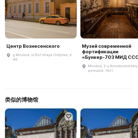
Центр Вознесенского
Музей современной
фортификации
g Moskva, ul Bolʹshaya Ordynka, d
«Бункер-703 МИД СС
46
Moskva, 2-y Novokuznetskiy
pereulok, 14s1
类似的博物馆