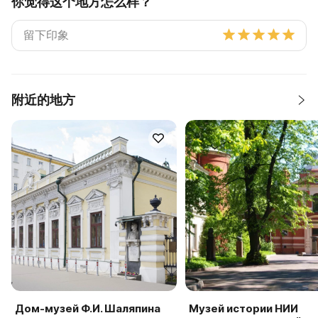
你觉得这个地方怎么样？
附近的地方
Дом-музей Ф.И. Шаляпина
Музей истории НИИ