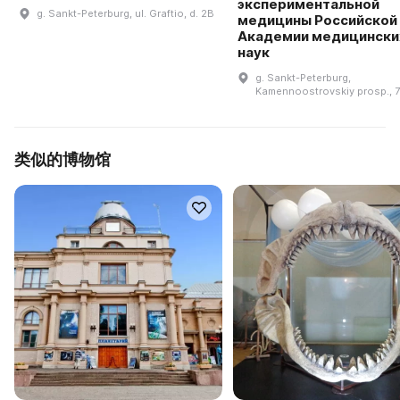
экспериментальной
g. Sankt-Peterburg, ul. Graftio, d. 2B
медицины Российской
Академии медицински
наук
g. Sankt-Peterburg,
Kamennoostrovskiy prosp., 
类似的博物馆