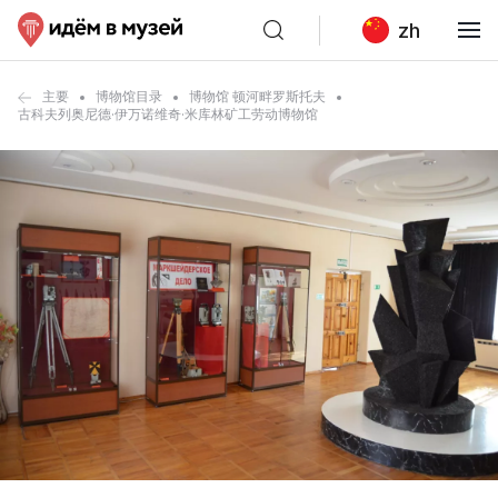
zh
主要
博物馆目录
博物馆 顿河畔罗斯托夫
古科夫列奥尼德·伊万诺维奇·米库林矿工劳动博物馆