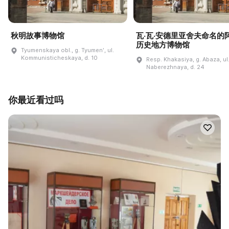
秋明故事博物馆
瓦·瓦·安德里亚舍夫命名的
历史地方博物馆
Tyumenskaya obl., g. Tyumenʹ, ul.
Kommunisticheskaya, d. 10
Resp. Khakasiya, g. Abaza, ul
Naberezhnaya, d. 24
你最近看过吗