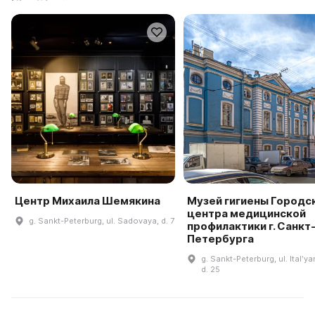
Центр Михаила Шемякина
Музей гигиены Городс
центра медицинской
g. Sankt-Peterburg, ul. Sadovaya, d. 7
профилактики г. Санкт
Петербурга
g. Sankt-Peterburg, ul. Italʹy
d. 25