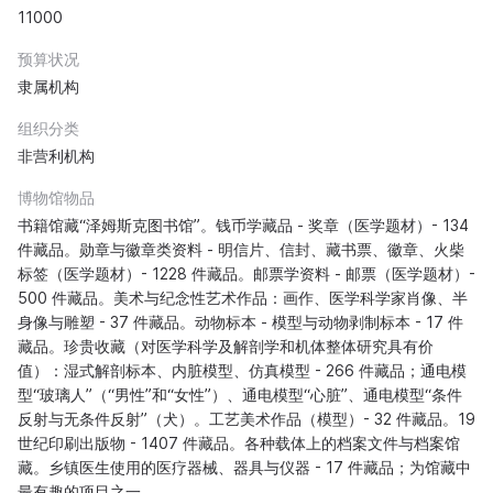
11000
预算状况
隶属机构
组织分类
非营利机构
博物馆物品
书籍馆藏“泽姆斯克图书馆”。钱币学藏品 - 奖章（医学题材）- 134
件藏品。勋章与徽章类资料 - 明信片、信封、藏书票、徽章、火柴
标签（医学题材）- 1228 件藏品。邮票学资料 - 邮票（医学题材）-
500 件藏品。美术与纪念性艺术作品：画作、医学科学家肖像、半
身像与雕塑 - 37 件藏品。动物标本 - 模型与动物剥制标本 - 17 件
藏品。珍贵收藏（对医学科学及解剖学和机体整体研究具有价
值）：湿式解剖标本、内脏模型、仿真模型 - 266 件藏品；通电模
型“玻璃人”（“男性”和“女性”）、通电模型“心脏”、通电模型“条件
反射与无条件反射”（犬）。工艺美术作品（模型）- 32 件藏品。19
世纪印刷出版物 - 1407 件藏品。各种载体上的档案文件与档案馆
藏。乡镇医生使用的医疗器械、器具与仪器 - 17 件藏品；为馆藏中
最有趣的项目之一。