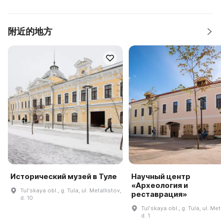
附近的地方
Исторический музей в Туле
Научный центр
«Археология и
Tulʹskaya obl., g. Tula, ul. Metallistov,
реставрация»
d. 10
Tulʹskaya obl., g. Tula, ul. Met
d. 1