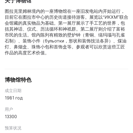
关于博物馆
图拉克里姆林境内的一座博物馆在一座旧发电站内开始运行，
目前它在图拉市中心的历史街道接待游客。展览以“ИКХМ”联合
会馆藏的真实物品为基础。第一展厅展示了手工艺的世界，包
括其神话、仪式、历法循环和神祇群。第二展厅则介绍了富裕
市民的生活。馆内陈列有精致的壁炉钟（青铜、缟玛瑙与孔雀
石制）、装饰小件（бульотки，形状和装饰技法各异）、煤油
灯、鼻烟盒、珠饰小包和首饰盒等。参观者可以欣赏这些工匠
作品的高度艺术价值。
博物馆特色
成立日期
1981 год
用户
13300
预算状况