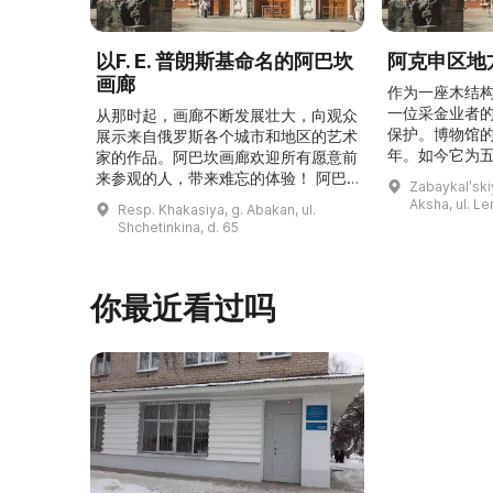
以F. E. 普朗斯基命名的阿巴坎
阿克申区地
画廊
作为一座木结
一位采金业者
从那时起，画廊不断发展壮大，向观众
保护。博物馆的
展示来自俄罗斯各个城市和地区的艺术
年。如今它为
家的作品。阿巴坎画廊欢迎所有愿意前
并接受来自俄
来参观的人，带来难忘的体验！ 阿巴
Zabaykalʹskiy
询。博物馆的
坎画廊的历史始于1976年，当时阿巴
Aksha, ul. Le
Resp. Khakasiya, g. Abakan, ul.
学生及其他群
坎市儿童美术学校的校长 Федор
Shchetinkina, d. 65
关生态与地方
Ефимович Пронских 决定在学校内
议和研讨会。
创建一座画廊。他写信给苏联美术学院
科索娃 V.Я.
通讯院士、俄罗斯苏维埃联邦社会主义
你最近看过吗
I.А. 的手工作
共和国人民艺术家 Б. Я. Ряузов，征
的素描与 ...
询如何更好地组织这项对学校而 ...