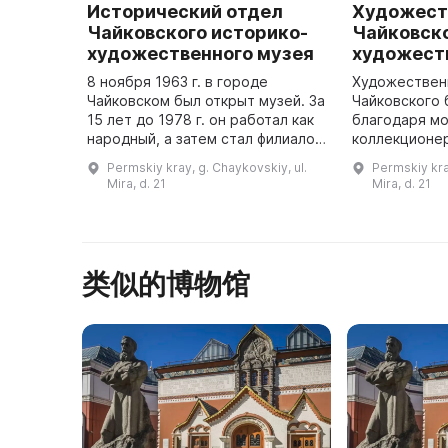
Исторический отдел
Художест
Чайковского историко-
Чайковско
художественного музея
художест
8 ноября 1963 г. в городе
Художествен
Чайковском был открыт музей. За
Чайковского 
15 лет до 1978 г. он работал как
благодаря м
народный, а затем стал филиалом
коллекционер
Пермского областного
который в 19
Permskiy kray, g. Chaykovskiy, ul.
Permskiy kra
краеведческого музея. С 2010 г.
свою коллек
Mira, d. 21
Mira, d. 21
он работал как муниципал ...
графики. В о
类似的博物馆