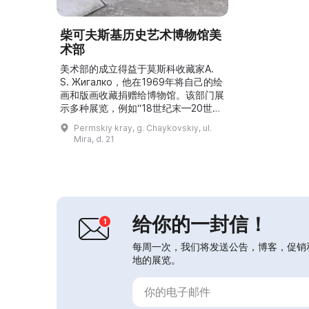
柴可夫斯基历史艺术博物馆美
术部
美术部的成立得益于莫斯科收藏家A.
S. Жигалко，他在1969年将自己的绘
画和版画收藏捐赠给博物馆。该部门展
示多种展览，例如“18世纪末—20世纪
初的俄罗斯艺术”、“卡斯林与库辛的铸
Permskiy kray, g. Chaykovskiy, ul.
造”、以及极地画家伊·P·鲁班的作品。
Mira, d. 21
主展览陈列有艾瓦佐夫斯基、特罗皮
宁、马科夫斯基、斯韦尔奇科夫和布尔
柳克的作品。尤其值得关注的是希什金
的《穿过山涧的道路》和《森林》，以
及艾瓦佐夫斯基的风景画《楚马克》。
博物...
给你的一封信！
每周一次，我们将发送公告，博客，促销
地的展览。