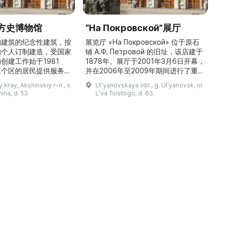
方史博物馆
“На Покровской”展厅
构建筑的纪念性建筑，按
展览厅 «На Покровской» 位于原石
的个人订制建造，受国家
铺 A.Ф. Петровой 的旧址，该店建于
1
创建工作始于1981
1878年。展厅于2001年3月6日开幕，
五个区的居民提供服务，
并在2006年至2009年期间进行了重建
三
罗斯各地区及国外的咨
和现代化改造。如今这里是一处100 平
 kray, Akshinskiy r-n., s.
Ulʹyanovskaya obl., g. Ulʹyanovsk, ul.
陈列吸引学生、教师、大
方米的宽敞场地，配备了现代展览设
筑
nina, d. 53
Lʹva Tolstogo, d. 63
体的关注。博物馆开展有
备、照明与报警系统。这里举办来自俄
志的工作，并举办区际会
罗斯及海外博物馆馆藏、私人收藏以及
（
最有价值的收藏包括：科
其他城市收藏的展览。«На
 的个人馆藏、匠人亚诺夫
Покровской» 展厅通过多种活动吸引
品、画家舍格洛夫 G.А.
了大批观众： ...