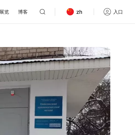
zh
展览
博客
入口