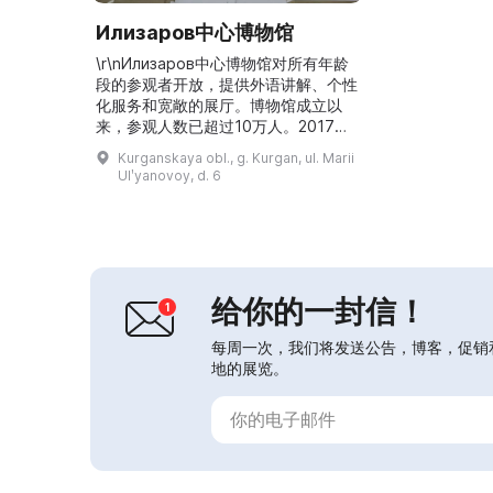
Илизаров中心博物馆
\r\nИлизаров中心博物馆对所有年龄
段的参观者开放，提供外语讲解、个性
化服务和宽敞的展厅。博物馆成立以
来，参观人数已超过10万人。2017
年，它获得了俄罗斯医学博物馆名录的
Kurganskaya obl., g. Kurgan, ul. Marii
证书。近年来，博物馆新增了多媒体和
Ulʹyanovoy, d. 6
互动展陈。在这里可以了解创伤学与矫
形外科的世界遗产，感受手术室的氛
围，并参与即兴搭建的实验室与手术体
验。游客可参加概览参观、纪念公园徒
步导览、讲座、座谈及与有趣人物的见
面会。博物馆提供了...
给你的一封信！
每周一次，我们将发送公告，博客，促销
地的展览。