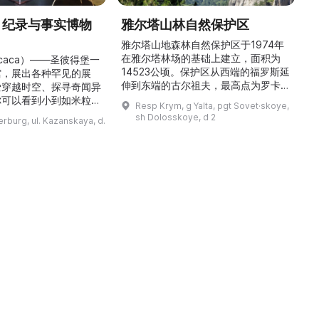
» 纪录与事实博物
雅尔塔山林自然保护区
雅尔塔山地森林自然保护区于1974年
在雅尔塔林场的基础上建立，面积为
icaca）——圣彼得堡一
14523公顷。保护区从西端的福罗斯延
馆
馆，展出各种罕见的展
伸到东端的古尔祖夫，最高点为罗卡山
爱穿越时空、探寻奇闻异
（海拔1349米）。保护区以针叶林和
久
你可以看到小到如米粒般
Resp Krym, g Yalta, pgt Sovet·skoye,
阔叶林为主，尤以橡树和山毛榉林为
多
、比人手掌还大的甲虫，
sh Dolosskoye, d 2
erburg, ul. Kazanskaya, d.
多。这里生长着许多特有植物，并栖息
入《吉尼斯世界纪录》的
着37种哺乳动物、150种鸟类、16种
物。馆内设有8个主题展
爬行动物和4种两栖动物。保护区内设
只芭比娃娃、世界上最小
有自然博物馆，陈列了大量展品，介绍
花等诸多奇观。博物馆创
了克里米亚山区的动植物。在保护区内
品
各地，带回了大量原件展
可以看到许多景点， ...
大的坚果曾远道而来，横
跨7,791公里来到 ...