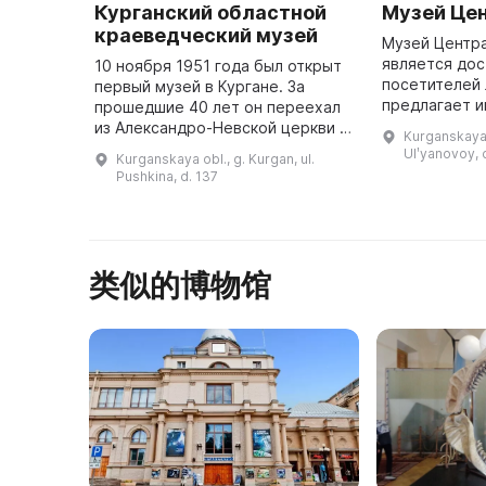
Курганский областной
Музей Це
краеведческий музей
Музей Центр
является до
10 ноября 1951 года был открыт
посетителей 
первый музей в Кургане. За
предлагает 
прошедшие 40 лет он переехал
экскурсии, п
из Александро-Невской церкви в
Kurganskaya o
и просторные
здание бывшего Дома
Ulʹyanovoy, 
Kurganskaya obl., g. Kurgan, ul.
существован
политпросвещения. В 2011 году
Pushkina, d. 137
был возрождён планетарий,
которы ...
类似的博物馆