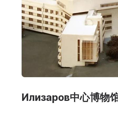
Илизаров中心博物