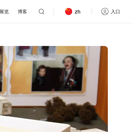
zh
展览
博客
入口