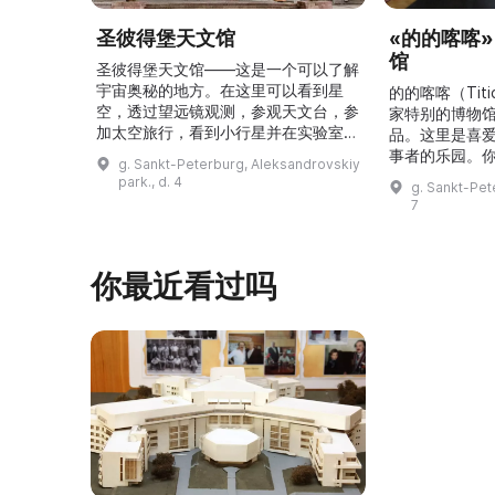
圣彼得堡天文馆
«的的喀喀
馆
圣彼得堡天文馆——这是一个可以了解
宇宙奥秘的地方。在这里可以看到星
的的喀喀（Tit
空，透过望远镜观测，参观天文台，参
家特别的博物
加太空旅行，看到小行星并在实验室里
品。这里是喜
尝试有趣的实验。圣彼得堡天文馆邀请
事者的乐园。
g. Sankt-Peterburg, Aleksandrovskiy
所有有兴趣的人前来参观，为自己带来
的埃菲尔铁塔
park., d. 4
g. Sankt-Pet
一次难忘的宇宙之旅！\r\n\r\n圣彼得
以及许多被载
7
堡天文馆在半个多世纪前开馆，自那时
有趣物品与人
起就向市民和来访者展示宇宙的奥秘。
区，展出第一
参观者可以进入“星空厅”，在星空穹顶
的书、最臭的
你最近看过吗
下观看银河、太阳和行星的运行。天文
始人走遍世界
馆的天文台是本市唯 ...
品。例如，最