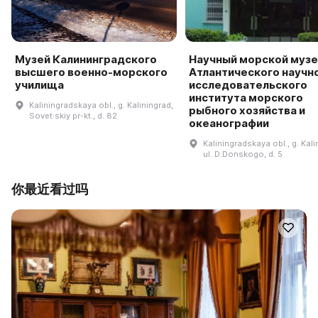
Музей Калининградского
Научный морской музе
высшего военно-морского
Атлантического научн
училища
исследовательского
института морского
Kaliningradskaya obl., g. Kaliningrad,
рыбного хозяйства и
Sovet·skiy pr-kt., d. 82
океанографии
Kaliningradskaya obl., g. Kali
ul. D.Donskogo, d. 5
你最近看过吗