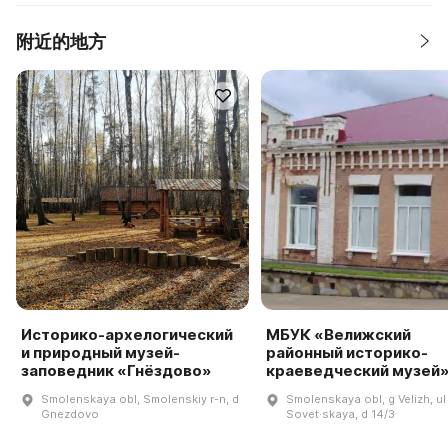
附近的地方
Историко-архелогический
МБУК «Велижский
и природный музей-
районный историко-
заповедник «Гнёздово»
краеведческий музей
Smolenskaya obl, Smolenskiy r-n, d
Smolenskaya obl, g Velizh, ul
Gnezdovo
Sovet·skaya, d 14/3