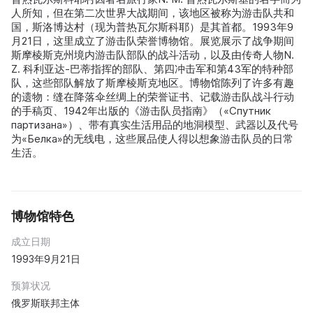
人所知，但在第二次世界大战期间，该地区被称为游击队共和
国，斯洛博达村（现为普热瓦尔斯科耶）是其首都。1993年9
月21日，这里成立了游击队荣誉博物馆。展览展示了战争期间
斯摩棱斯克州境内游击队部队的战斗活动，以及由传奇人物N.
Z. 科利亚达-巴蒂指挥的部队、第四冲击军和第43军的特种部
队，这些部队解放了斯摩棱斯克地区。博物馆陈列了许多有趣
的遗物：缝在降落伞丝绸上的荣誉证书、记载游击队战斗行动
的手稿页、1942年出版的《游击队员指南》（«Спутник
партизана»）、带有真实生活用品的地洞模型、武器以及代号
为«Белка»的无线电，这些展品使人得以想象游击队员的日常
生活。
博物馆特色
成立日期
1993年9月21日
预算状况
俄罗斯联邦主体