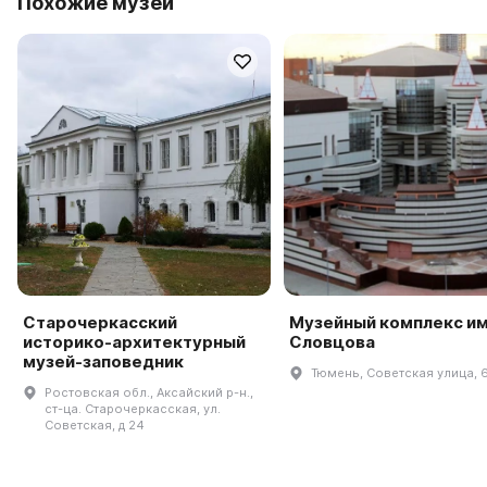
Похожие музеи
Старочеркасский
Музейный комплекс им.
историко-архитектурный
Словцова
музей-заповедник
Тюмень, Советская улица, 
Ростовская обл., Аксайский р-н.,
ст-ца. Старочеркасская, ул.
Советская, д 24