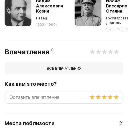
Вадим
Иосиф
Алексеевич
Виссарио
Козин
Сталин
Певец
Государств
деятель
1903 - 1994 гг
1878 - 1953 г
0
Впечатления
ВСЕ ВПЕЧАТЛЕНИЯ
Как вам это место?
Места поблизости