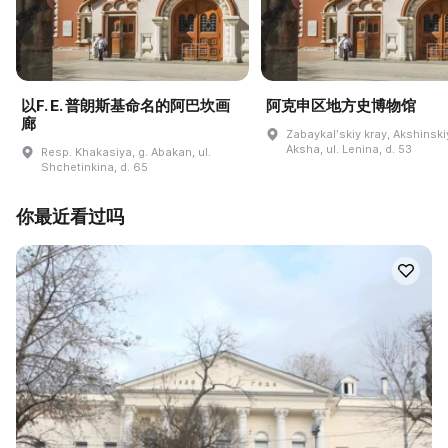
以F. E. 普朗斯基命名的阿巴坎画
阿克申区地方史博物馆
廊
Zabaykalʹskiy kray, Akshinskiy
Aksha, ul. Lenina, d. 53
Resp. Khakasiya, g. Abakan, ul.
Shchetinkina, d. 65
你最近看过吗