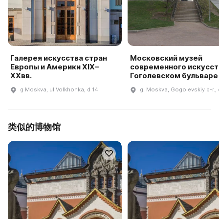
Галерея искусства стран
Московский музей
Европы и Америки XIX–
современного искусст
XXвв.
Гоголевском бульваре
g Moskva, ul Volkhonka, d 14
g. Moskva, Gogolevskiy b-r., 
类似的博物馆