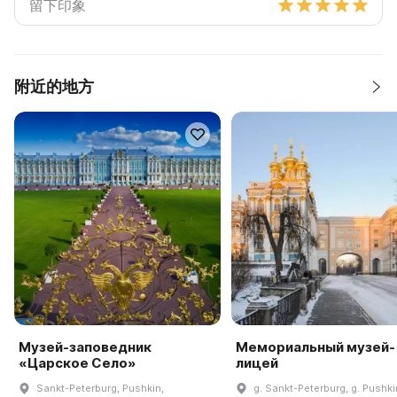
附近的地方
Музей-заповедник
Мемориальный музей-
«Царское Село»
лицей
Sankt-Peterburg, Pushkin,
g. Sankt-Peterburg, g. Pushkin