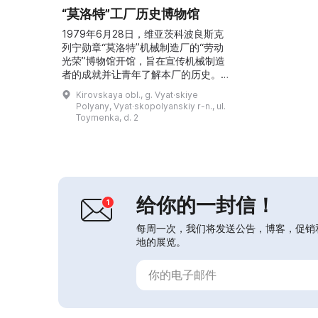
“莫洛特”工厂历史博物馆
1979年6月28日，维亚茨科波良斯克
列宁勋章“莫洛特”机械制造厂的“劳动
光荣”博物馆开馆，旨在宣传机械制造
者的成就并让青年了解本厂的历史。在
该项目中积极参与的有首任馆长彼得·
Kirovskaya obl., g. Vyat·skiye
阿列克谢耶维奇·扎古门诺夫和科学技
Polyany, Vyat·skopolyanskiy r-n., ul.
术信息部主任加琳娜·阿尔谢涅芙娜·特
Toymenka, d. 2
列谢娃。2020年，博物馆并入维亚茨
科波良斯克历史博物馆。馆内展出
2500多件展品，其中包括传奇踏板摩
托“维亚特卡”，这些展品介绍了
VPMZ“莫洛特”的建...
给你的一封信！
每周一次，我们将发送公告，博客，促销
地的展览。