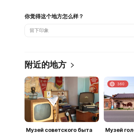
你觉得这个地方怎么样？
附近的地方
360
Музей советского быта
Музей гол