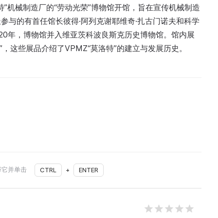
洛特”机械制造厂的“劳动光荣”博物馆开馆，旨在宣传机械制造
参与的有首任馆长彼得·阿列克谢耶维奇·扎古门诺夫和科学
020年，博物馆并入维亚茨科波良斯克历史博物馆。馆内展
”，这些展品介绍了VPMZ“莫洛特”的建立与发展历史。
择它并单击
CTRL
+
ENTER