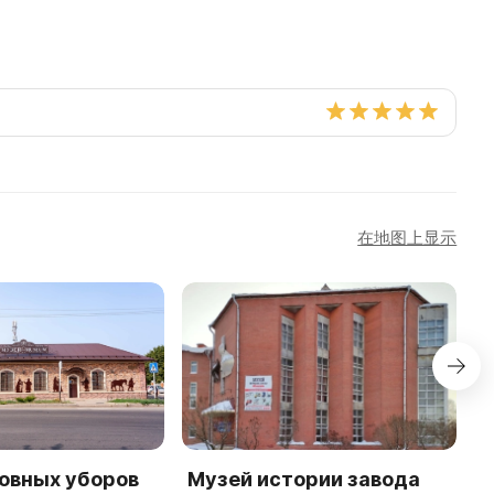
在地图上显示
овных уборов
Музей истории завода
M