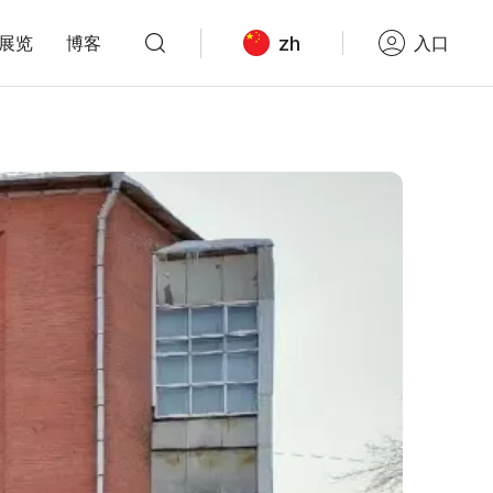
zh
展览
博客
入口