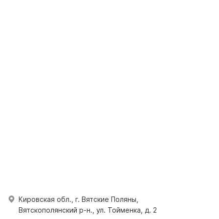
Кировская обл., г. Вятские Поляны,
Вятскополянский р-н., ул. Тойменка, д. 2