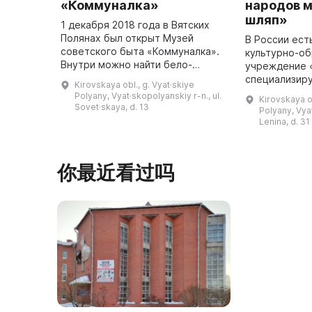
«Коммуналка»
народов 
шляп»
1 декабря 2018 года в Вятских
Полянах был открыт Музей
В России ест
советского быта «Коммуналка».
культурно-о
Внутри можно найти бело-
учреждение 
красные стены, изображения и
специализир
Kirovskaya obl., g. Vyat·skiye
символы СССР, портреты и
национальны
Polyany, Vyat·skopolyanskiy r-n., ul.
Kirovskaya ob
предметы быта, создающие
народов мира
Sovet·skaya, d. 13
Polyany, Vyat
атмосферу пр ...
коллекции бы
Lenina, d. 31
более 1 ...
你最近看过吗