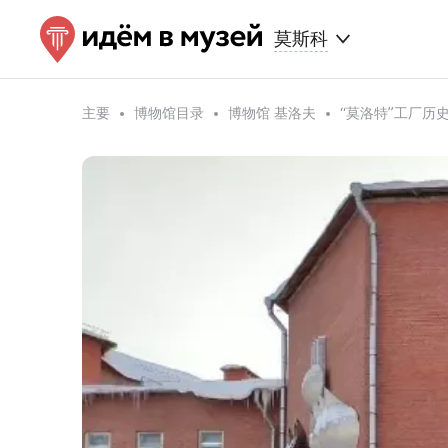
莫斯科
主要
博物馆目录
博物馆 基洛夫
“莫洛特”工厂历