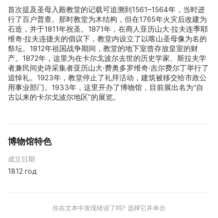
首次提及圣母入殿教堂的记载可追溯到1561–1564年，当时进
行了百户普查。那时教堂为木结构，但在1765年火灾后改建为
石造，并于1811年祝圣。1871年，在商人亚历山大·拉夫连季耶
维奇·拉夫连捷夫的倡议下，教堂内设立了以喀山圣母像为名的
祭坛。1812年祖国战争期间，教堂的地下室曾存放皇室的财
产。1872年，这里为在卡尔戈波尔去世的历史学家、斯拉夫学
者兼民间史诗采集者亚历山大·费奥多罗维奇·吉尔费尔丁举行了
追悼礼。1923年，教堂停止了礼拜活动，建筑被移交给市政公
用事业部门。1933年，这里开办了博物馆，目前展出名为“自
古以来的卡尔戈波尔地区”的展览。
博物馆特色
成立日期
1812 год
你在文本中发现错误了吗? 选择它并单击