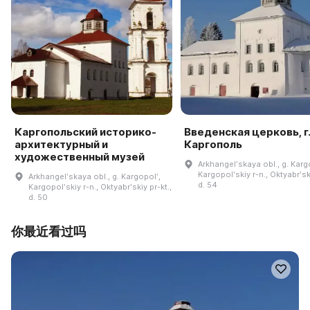
Каргопольский историко-
Введенская церковь, г.
архитектурный и
Каргополь
художественный музей
Arkhangelʹskaya obl., g. Karg
Kargopolʹskiy r-n., Oktyabrʹski
Arkhangelʹskaya obl., g. Kargopolʹ,
d. 54
Kargopolʹskiy r-n., Oktyabrʹskiy pr-kt.,
d. 50
你最近看过吗