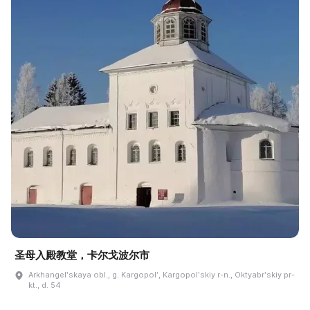
圣母入殿教堂，卡尔戈波尔市
Arkhangelʹskaya obl., g. Kargopolʹ, Kargopolʹskiy r-n., Oktyabrʹskiy pr-
kt., d. 54