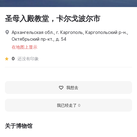
圣母入殿教堂，卡尔戈波尔市
Архангельская обл., г. Каргополь, Каргопольский р-н.,
Октябрьский пр-кт., д. 54
在地图上显示
0
还没有印象
我想去
我已经走了
0
关于博物馆