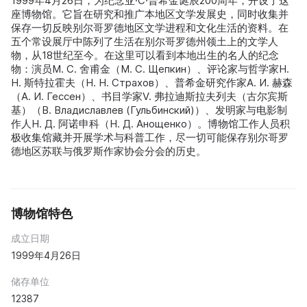
1999年4月26日，为纪念亚·С·普希金诞辰200周年，开设了这
座博物馆。它旨在研究和推广本地区文学发展史，同时收集并
保存一切反映别尔哥罗德地区文学进程和文化生活的资料。在
五个常设展厅中陈列了生活在别尔哥罗德州领土上的文学人
物，从18世纪至今。在这里可以看到本地出生的名人的纪念
物：演员M. С. 舍甫金（М. С. Щепкин）、评论家与哲学家Н.
Н. 斯特拉霍夫（Н. Н. Страхов）、普希金研究作家A. И. 赫森
（А. И. Гессен）、书目学家V. 弗拉迪斯拉夫列夫（古尔宾斯
基）（В. Владиславлев (Гульбинский)）、发明家与电影制
作人Н. Д. 阿诺申科（Н. Д. Анощенко）。博物馆工作人员积
极收集馆藏并开展学术与科普工作，尽一切可能保存别尔哥罗
德地区苏联与俄罗斯作家协会分会的历史。
博物馆特色
成立日期
1999年4月26日
储存单位
12387