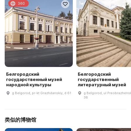
360
Белгородский
Белгородский
государственный музей
государственный
народной культуры
литературный музей
g Belgorod, pr-kt Grazhdanskiy, d 61
g Belgorod, ul Preobrazhens
38
类似的博物馆