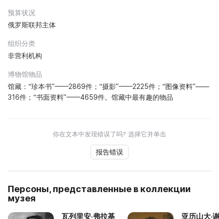
预算状况
俄罗斯联邦主体
组织分类
非营利机构
博物馆物品
馆藏：“珍本书”——2869件；“摄影”——2225件；“图像资料”——
316件；“书面资料”——4659件。馆藏中最有趣的物品
你在文本中发现错误了吗? 选择它并单击
报告错误
Персоны, представленные в коллекции
музея
瓦列里安·弗拉基
亚历山大·