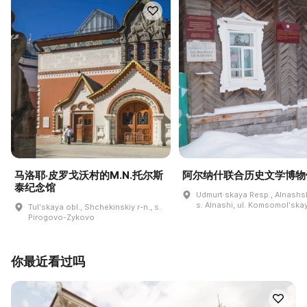
马洛耶·皮罗戈沃村的M.N.托尔斯
阿尔纳什联合历史文学博物
泰纪念馆
Udmurt·skaya Resp., Alnashski
s. Alnashi, ul. Komsomolʹskay
Tulʹskaya obl., Shchekinskiy r-n., s.
Pirogovo-Zykovo
你最近看过吗