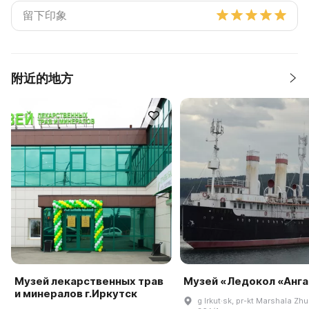
附近的地方
Музей лекарственных трав
Музей «Ледокол «Анга
и минералов г.Иркутск
g Irkut·sk, pr-kt Marshala Zh