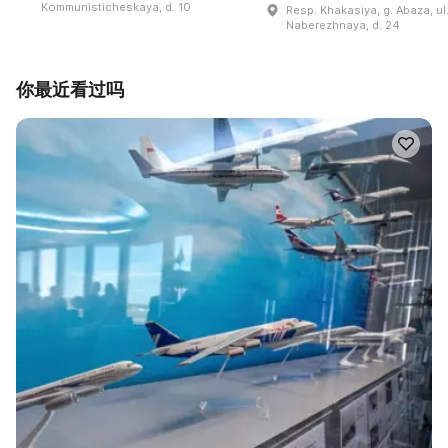
Kommunisticheskaya, d. 10
Resp. Khakasiya, g. Abaza, ul
Naberezhnaya, d. 24
你最近看过吗