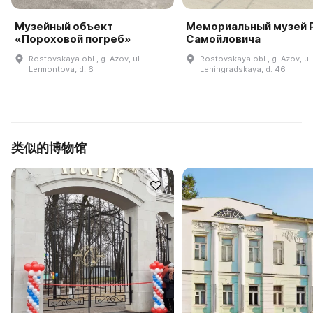
Музейный объект
Мемориальный музей Р
«Пороховой погреб»
Самойловича
Rostovskaya obl., g. Azov, ul.
Rostovskaya obl., g. Azov, ul.
Lermontova, d. 6
Leningradskaya, d. 46
类似的博物馆