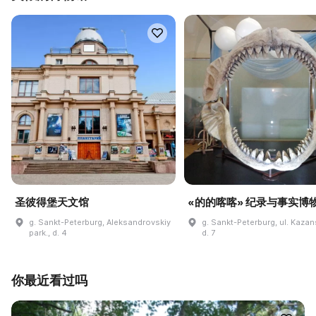
圣彼得堡天文馆
«的的喀喀» 纪录与事实博
g. Sankt-Peterburg, Aleksandrovskiy
g. Sankt-Peterburg, ul. Kaza
park., d. 4
d. 7
你最近看过吗