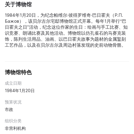
关于博物馆
1984年1月20日，为纪念帕维尔·彼得罗维奇·巴日霍夫（P.П.
Бажов），该贝尔古尔宅邸博物馆正式开幕。每年1月举行“巴
日霍夫之日”活动，纪念这位作家的生日：绘画与手工比赛、知
识竞赛、朗诵比赛及其他活动。博物馆以仿孔雀石的马赛克装
饰，陈列生活用品、油画、以巴日霍夫故事为题材的金属錾刻
工艺作品，以及在贝尔古尔及周边村落发现的史前动物骨骼。
博物馆特色
成立日期
1984年1月20日
预算状况
市政
组织分类
非营利机构