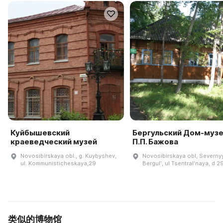
Куйбышевский
Бергульский Дом-музе
краеведческий музей
П.П. Бажова
Novosibirskaya obl., g. Kuybyshev,
Novosibirskaya obl, Severnyy
ul. Kommunisticheskaya,29
Bergulʹ, ul Tsentralʹnaya, d 2
类似的博物馆