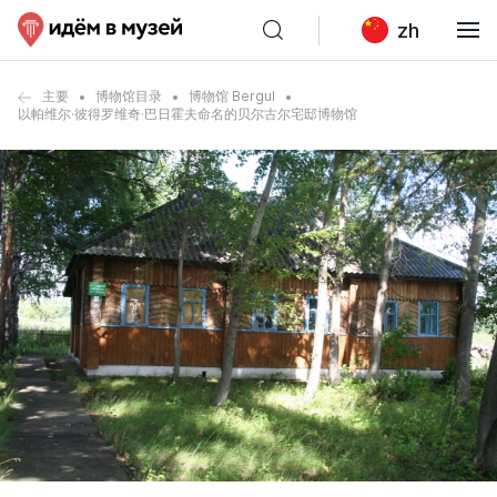
zh
主要
博物馆目录
博物馆 Bergul
以帕维尔·彼得罗维奇·巴日霍夫命名的贝尔古尔宅邸博物馆