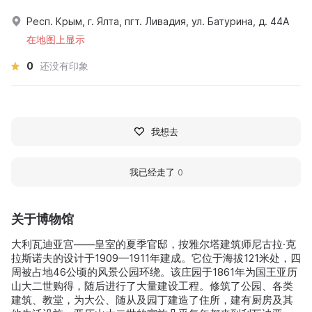
Респ. Крым, г. Ялта, пгт. Ливадия, ул. Батурина, д. 44А
在地图上显示
0
还没有印象
我想去
我已经走了
0
关于博物馆
大利瓦迪亚宫——皇室的夏季官邸，按雅尔塔建筑师尼古拉·克
拉斯诺夫的设计于1909—1911年建成。它位于海拔121米处，四
周被占地46公顷的风景公园环绕。该庄园于1861年为国王亚历
山大二世购得，随后进行了大量建设工程。修筑了公园、各类
建筑、教堂，为大公、随从及园丁建造了住所，建有厨房及其