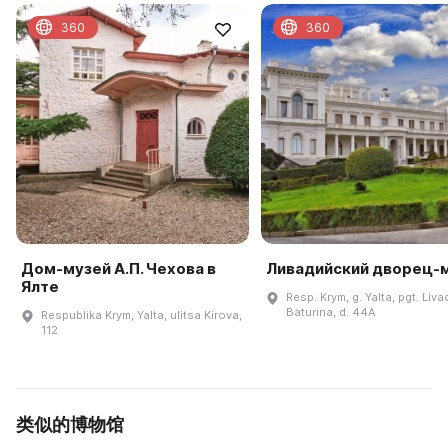
360
360
Дом-музей А.П. Чехова в
Ливадийский дворец-
Ялте
Resp. Krym, g. Yalta, pgt. Livad
Baturina, d. 44A
Respublika Krym, Yalta, ulitsa Kirova,
112
类似的博物馆