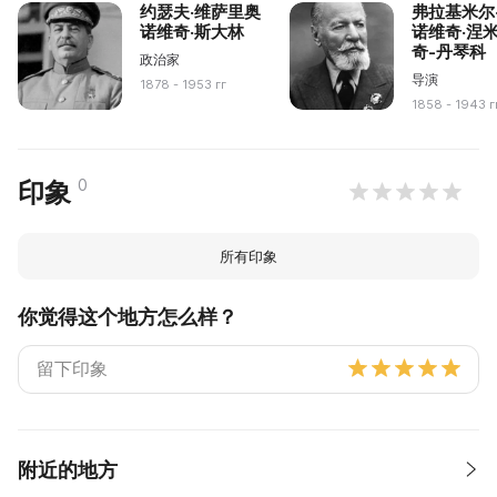
约瑟夫·维萨里奥
弗拉基米尔
诺维奇·斯大林
诺维奇·涅
奇-丹琴科
政治家
导演
1878 - 1953 гг
1858 - 1943 г
0
印象
所有印象
你觉得这个地方怎么样？
附近的地方