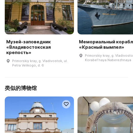
Музей-заповедник
Мемориальный корабл
«Владивостокская
«Красный вымпел»
крепость»
Primorskiy kray, g. Vladivostok
Korabelʹnaya Naberezhnaya
Primorskiy kray, g. Vladivostok, ul.
Petra Velikogo, d. 6
类似的博物馆