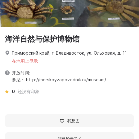
海洋自然与保护博物馆
Приморский край, г. Владивосток, ул. Ольховая, д. 11
在地图上显示
开放时间:
参见： http://morskoyzapovednik.ru/museum/
0
还没有印象
我想去
我已经走了
0