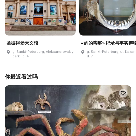
圣彼得堡天文馆
«的的喀喀» 纪录与事实博
g. Sankt-Peterburg, Aleksandrovskiy
g. Sankt-Peterburg, ul. Kaza
park., d. 4
d. 7
你最近看过吗