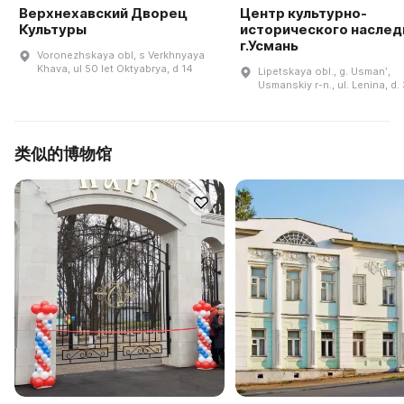
Верхнехавский Дворец
Центр культурно-
Культуры
исторического наслед
г.Усмань
Voronezhskaya obl, s Verkhnyaya
Khava, ul 50 let Oktyabrya, d 14
Lipetskaya obl., g. Usmanʹ,
Usmanskiy r-n., ul. Lenina, d.
类似的博物馆