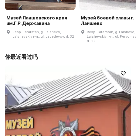
Музей Лаишевского края
Музей боевой славы г.
им.Г.Р. Державина
Лаишево
Resp. Tatarstan, g. Laishevo,
Resp. Tatarstan, g. Laishevo,
Laishevskiy r-n., ul. Lebedevoy, d. 32
Laishevskiy r-n., ul. Pervoma
d. 16
你最近看过吗