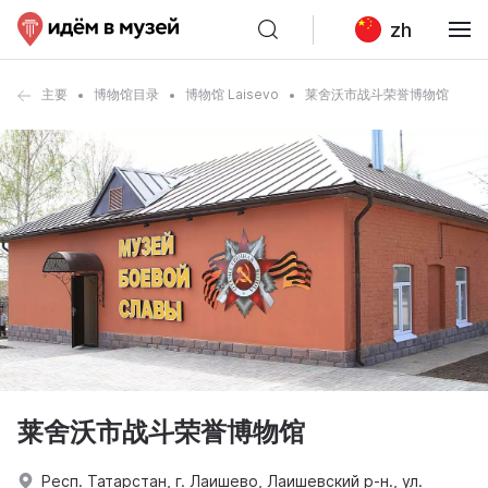
zh
主要
博物馆目录
博物馆 Laisevo
莱舍沃市战斗荣誉博物馆
莱舍沃市战斗荣誉博物馆
Респ. Татарстан, г. Лаишево, Лаишевский р-н., ул.