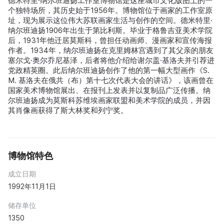
德米特里·纳尔班迪扬工作室博物馆是这座城市文化版图上的一
个独特场所，其历史始于1956年。博物馆位于画家的工作室原
址，现为展示这位伟大苏联画家生活与创作的空间。德米特里·
纳尔班迪扬1906年出生于第比利斯。毕业于格鲁吉亚美术学院
后，1931年他迁居莫斯科，曾担任动画师、漫画家和宣传海报
作者。1934年，纳尔班迪扬在克里姆林宫遇到了其父亲的朋友
塞尔戈·奥尔乔尼基泽，后者将他介绍给谢尔盖·基洛夫并引荐进
党政精英圈。此后纳尔班迪扬创作了他的第一幅大型画作《S.
M. 基洛夫在俄共（布）第十七次代表大会的讲话》，该画曾在
国家美术博物馆展出、在报刊上发表并以复制品广泛传播。纳
尔班迪扬成为莫斯科苏维埃画家联盟和美术学院的成员，并因
其肖像画获得了斯大林奖和列宁奖。
博物馆特色
成立日期
1992年11月1日
储存单位
1350