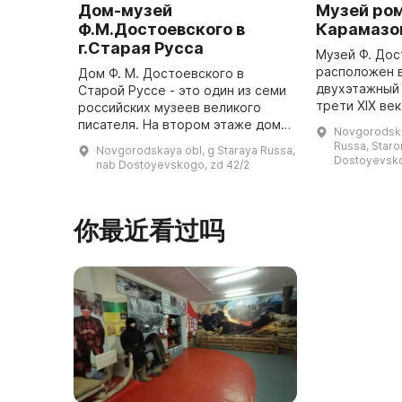
Дом-музей
Музей ро
Ф.М.Достоевского в
Карамазо
г.Старая Русса
Музей Ф. Дос
расположен в
Дом Ф. М. Достоевского в
двухэтажный
Старой Руссе - это один из семи
трети XIX ве
российских музеев великого
принадлежал 
писателя. На втором этаже дома
Novgorodskay
Беклемишевс
в шести комнатах, где жила
Russa, Staror
Novgorodskaya obl, g Staraya Russa,
представлены
семья Достоевского,
Dostoyevsko
nab Dostoyevskogo, zd 42/2
восстановлена окружавшая их
обстановка ...
你最近看过吗