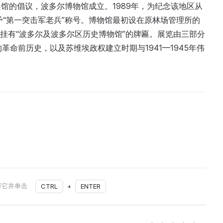
馆的倡议，波多尔博物馆成立。1989年，为纪念该地区从
予“第一突击军老兵”称号。博物馆最初设在原林场管理所的
并悬挂有“波多尔及波多尔区历史博物馆”的牌匾。展览由三部分
革命前历史，以及苏维埃政权建立时期与1941—1945年伟
择它并单击
CTRL
+
ENTER