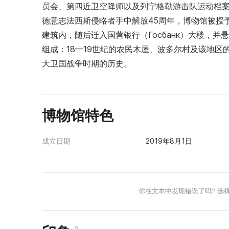
员会、第四近卫空降师以及列宁格勒游击队运动档案
德意志法西斯侵略者手中解放45周年，博物馆被授
建筑内，随后迁入国营银行（Госбанк）大楼，
组成：18—19世纪的农民木屋、波多尔村及该地区的
大卫国战争时期的历史。
博物馆特色
成立日期
2019年8月1日
你在文本中发现错误了吗? 选