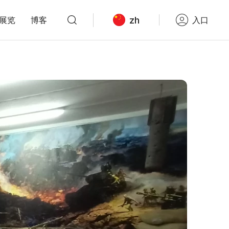
zh
展览
博客
入口