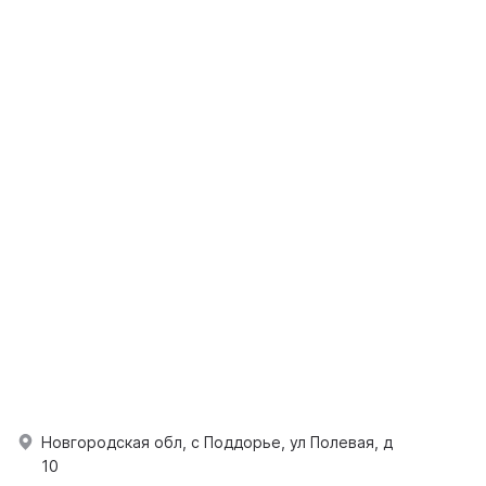
Новгородская обл, с Поддорье, ул Полевая, д
10