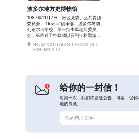
波多尔地方史博物馆
1987年11月7日，应区党委、区共青团
委员会、“Поиск”俱乐部、波多尔与别
列别尔卡学校、第一突击军老兵委员
会、第四近卫空降师以及列宁格勒游击
队运动档案馆的倡议，波多尔博物馆成
Novgorodskaya obl, s Poddorʹye, ul
立。1989年，为纪念该地区从德意志
Polevaya, d 10
法西斯侵略者手中解放45周年，博物
馆被授予“第一突击军老兵”称号。博物
馆最初设在原林场管理所的建筑内，随
后迁入国营银行（Госбанк）大楼，并
悬挂有“波多尔及波多尔区历史博物馆”
的牌...
给你的一封信！
每周一次，我们将发送公告，博客，促销
地的展览。