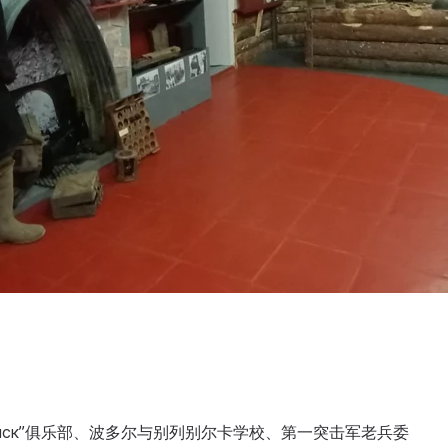
Поиск”俱乐部、波多尔与别列别尔卡学校、第一突击军老兵委