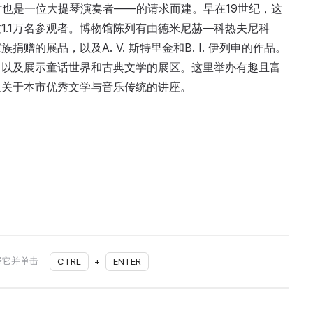
时也是一位大提琴演奏者——的请求而建。早在19世纪，这
1.1万名参观者。博物馆陈列有由德米尼赫—科热夫尼科
的展品，以及A. V. 斯特里金和B. I. 伊列申的作品。
，以及展示童话世界和古典文学的展区。这里举办有趣且富
及关于本市优秀文学与音乐传统的讲座。
择它并单击
CTRL
+
ENTER