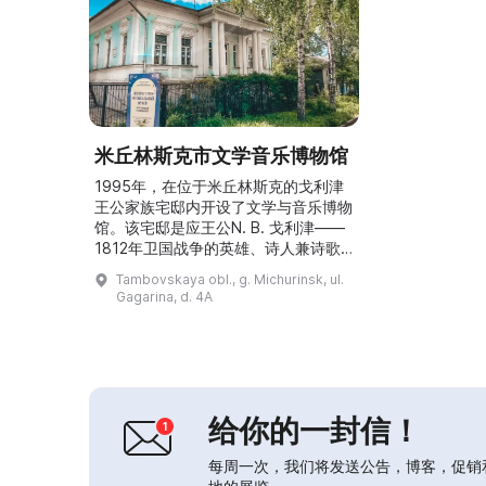
米丘林斯克市文学音乐博物馆
1995年，在位于米丘林斯克的戈利津
王公家族宅邸内开设了文学与音乐博物
馆。该宅邸是应王公N. B. 戈利津——
1812年卫国战争的英雄、诗人兼诗歌
译者，同时也是一位大提琴演奏者——
Tambovskaya obl., g. Michurinsk, ul.
的请求而建。早在19世纪，这里就已
Gagarina, d. 4A
成为科兹洛夫的文化中心，如今每年吸
引超过1.1万名参观者。博物馆陈列有
由德米尼赫—科热夫尼科夫、施梅林
格、哈尔科夫、戈利科夫、巴哈列夫等
家族捐赠的展品，以及A. V. 斯特里金
和B. I...
给你的一封信！
每周一次，我们将发送公告，博客，促销