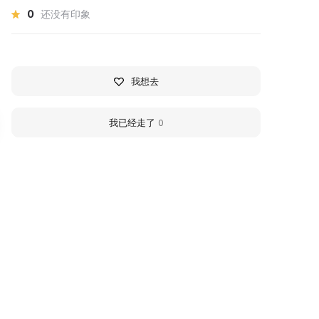
0
还没有印象
我想去
我已经走了
0
亚历山大·谢尔盖耶维奇·普希
安东·帕夫洛维奇·契诃夫
金
作家
作家
1860 - 1904 гг
99 - 1837 гг