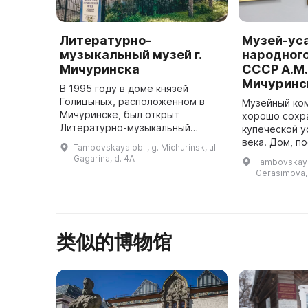
Литературно-
Музей-ус
музыкальный музей г.
народног
Мичуринска
СССР А.М.
Мичуринс
В 1995 году в доме князей
Голицыных, расположенном в
Музейный ко
Мичуринске, был открыт
хорошо сохр
Литературно-музыкальный
купеческой у
музей. Дом был построен по
века. Дом, п
Tambovskaya obl., g. Michurinsk, ul.
просьбе князя Н. Б. Голицына,
году отцом х
Gagarina, d. 4A
Tambovskaya 
героя Отечественной войны 1812
Александра Г
Gerasimova,
года, писате ...
Михаилом Са
类似的博物馆