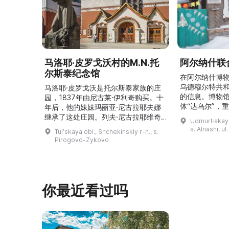
马洛耶·皮罗戈沃村的M.N.托
阿尔纳什联
尔斯泰纪念馆
在阿尔纳什博
乌德穆尔特共
马洛耶·皮罗戈沃是托尔斯泰家族的庄
的信息。博物
园，1837年由尼古莱·伊利奇购买。十
体“达乌尔”，
年后，他的妹妹玛丽亚·尼古拉耶夫娜
仪式。他们参
继承了这处庄园。列夫·尼古拉耶维奇
Udmurt·skaya
录片《南部乌
（列夫·托尔斯泰）在这里创作了许多
s. Alnashi, u
Tulʹskaya obl., Shchekinskiy r-n., s.
摄，并拥有若
著名作品。1999年，这座庄园成为雅
Pirogovo-Zykovo
仍有活跃的异
斯纳娅·波利亚纳博物馆庄园的一个分
泽巴耶沃村）
支。修复期间重建了历史室内陈设，并
座，内容包括
增设了新的纪念性展物。这里举办导
仪式、花纹织
览、节庆活动、比赛、节日、工作坊和
营地。2017年，阿夫多佳·斯米尔诺娃
你最近看过吗
的电影《一次任命的 ...