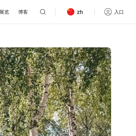
zh
展览
博客
入口