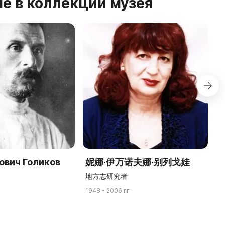
е в коллекции музея
ович Голиков
妮娜·伊万诺夫娜·别列戈娃
地方志研究者
1948 - 2006 гг
17