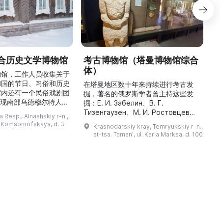
合历史文学博物馆
考古博物馆（塔曼博物馆综合
体）
物馆，工作人员收集关于
和国的节日、习俗和历史
最
在塔曼地区数十年来持续进行考古发
馆内还有一个民俗戏剧团
掘，著名的俄罗斯学者曾主持这些发
重现南部乌德穆尔特人的
人
掘：Е. И. Забелин、В. Г.
与了乌德穆尔特电视台纪
件
Тизенгаузен、М. И. Ростовцев、
 Resp., Alnashskiy r-n.,
德穆尔特人的婚礼》的拍
В. Д. Блаватский、Б. А. Рыбаков、
l. Komsomolʹskaya, d. 3
Krasnodarskiy kray, Temryukskiy r-n.,
干仪式剧本。该地区至今
Н. И. Сокольский、М. М.
st-tsa. Tamanʹ, ul. Karla Marksa, d. 100
教祈祷场库阿拉（位于库
克
Кобылина、И. Б. Зеест 等。在斯坦
。博物馆还举办各类讲
К
尼察中心位于古城遗址“Гермонасса-
地方志、乌德穆尔特人的
Тмутаракань”，该遗址 ...
造及南部乌德穆尔特人的
服饰。该地区还有休闲场所， ...
...