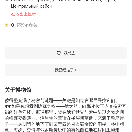
Центральный район
在地图上显示
0
还没有印象
我想去
我已经走了
0
关于博物馆
彼得堡充满了秘密与谜题——关键是知道在哪里寻找它们。
\r\n如果你想看到隐藏之物——就大胆走向那座位于内克拉索瓦
街的红色洋楼。据说那里，隔在我们世界与梦中显现之物之间
的帷幕变得薄弱。活生生的童话在楼层间蔓延，充满了整座屋
子——从阴暗的地下室到回音四起且布满奇迹的阁楼。林中精
灵、海妖、史诗与俄罗斯传说中的英雄自在地在房间里游走，