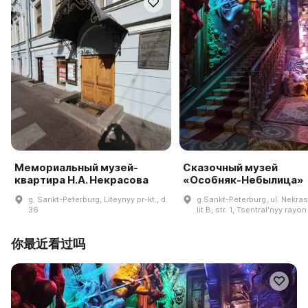
Мемориальный музей-
Сказочный музей
квартира Н.А. Некрасова
«Особняк-Небылица»
g. Sankt-Peterburg, Liteynyy pr-kt., d.
g.Sankt-Peterburg, ul. Nekras
36
lit.B, str. 1, Tsentralʹnyy rayon
你最近看过吗