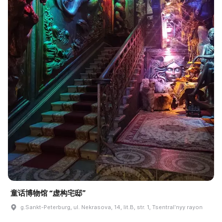
童话博物馆 “虚构宅邸”
g.Sankt-Peterburg, ul. Nekrasova, 14, lit.B, str. 1, Tsentralʹnyy rayon