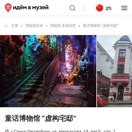
zh
主要
博物馆目录
博物馆 圣彼得堡
童话博物馆 “虚构宅邸”
童话博物馆 “虚构宅邸”
г.Санкт-Петербург, ул. Некрасова, 14, лит.Б, стр. 1,