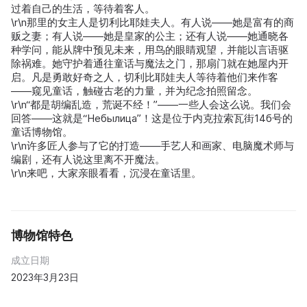
过着自己的生活，等待着客人。
\r\n那里的女主人是切利比耶娃夫人。有人说——她是富有的商
贩之妻；有人说——她是皇家的公主；还有人说——她通晓各
种学问，能从牌中预见未来，用鸟的眼睛观望，并能以言语驱
除祸难。她守护着通往童话与魔法之门，那扇门就在她屋内开
启。凡是勇敢好奇之人，切利比耶娃夫人等待着他们来作客
——窥见童话，触碰古老的力量，并为纪念拍照留念。
\r\n“都是胡编乱造，荒诞不经！”——一些人会这么说。我们会
回答——这就是“Небылица”！这是位于内克拉索瓦街14б号的
童话博物馆。
\r\n许多匠人参与了它的打造——手艺人和画家、电脑魔术师与
编剧，还有人说这里离不开魔法。
\r\n来吧，大家亲眼看看，沉浸在童话里。
博物馆特色
成立日期
2023年3月23日