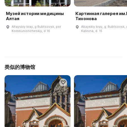
Музей истории медицины
Картинная галерея им.В
Алтая
Тихонова
Altayskiy kray, g Rubtsovsk, per
Altayskiy kray, g. Rubtsovsk, u
Kommunisticheskiy, d 16
Kalinina, d. 15
类似的博物馆