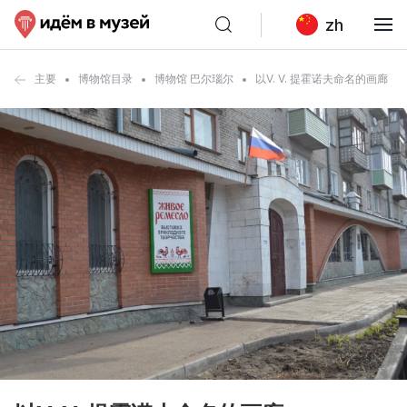
zh
主要
博物馆目录
博物馆 巴尔瑙尔
以V. V. 提霍诺夫命名的画廊