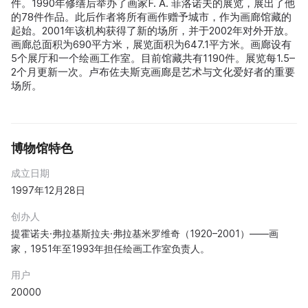
件。1990年修缮后举办了画家F. A. 菲洛诺夫的展览，展出了他
的78件作品。此后作者将所有画作赠予城市，作为画廊馆藏的
起始。2001年该机构获得了新的场所，并于2002年对外开放。
画廊总面积为690平方米，展览面积为647.1平方米。画廊设有
5个展厅和一个绘画工作室。目前馆藏共有1190件。展览每1.5–
2个月更新一次。卢布佐夫斯克画廊是艺术与文化爱好者的重要
场所。
博物馆特色
成立日期
1997年12月28日
创办人
提霍诺夫·弗拉基斯拉夫·弗拉基米罗维奇（1920–2001）——画
家，1951年至1993年担任绘画工作室负责人。
用户
20000