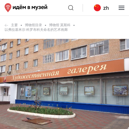
zh
主要
博物馆目录
博物馆 莫斯科
以弗拉基米尔·科罗布科夫命名的艺术画廊