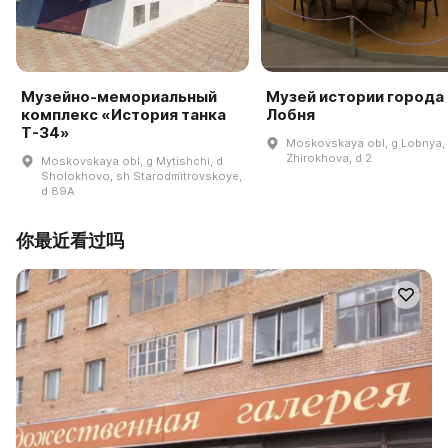
Музейно-мемориальный
Музей истории города
комплекс «История танка
Лобня
Т-34»
Moskovskaya obl, g Lobnya, 
Zhirokhova, d 2
Moskovskaya obl, g Mytishchi, d
Sholokhovo, sh Starodmitrovskoye,
d 89A
你最近看过吗