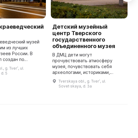
 краеведческий
Детский музейный
М
центр Тверского
«
государственного
аеведческий музей
В
объединенного музея
им из лучших
«
зеев России. В
к
В ДМЦ дети могут
л создан по
о
прочувствовать атмосферу
верского
Р
музея, почувствовать себя
, g. Tverʹ, ul.
статистического
м
археологами, историками,
 d. 5
д руководством
в
культурологами и художниками.
Tverskaya obl., g. Tverʹ, ul.
губернатора Твери П. ...
Здесь дети открывают для себя
Sovet·skaya, d. 3a
мир истории, искусства и
культуры. Детский м ...