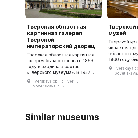
Тверская областная
Тверской
картинная галерея.
музей
Тверской
Тверской кр
императорский дворец
является одн
областных му
Тверская областная картинная
1866 году бы
галерея была основана в 1866
инициативе Т
году и входила в состав
Tverskaya obl.
губернского 
«Тверского музеума». В 1937
Sovet·skaya,
комитета по
году галерея стала
Tverskaya obl., g. Tverʹ, ul.
самостоятельным музеем, а
Sovet·skaya, d. 3
сейчас в ней насчитывается
около 40 тысяч экс ...
Similar museums