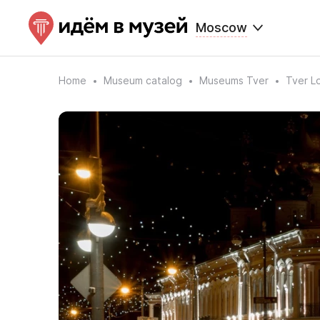
Moscow
Home
Museum catalog
Museums Tver
Tver L