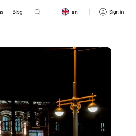
en
ns
Blog
Sign in