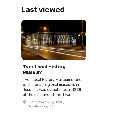
Last viewed
Tver Local History
Museum
Tver Local History Museum is one
of the best regional museums in
Russia. It was established in 1866
at the initiative of the Tver
Provincial Statistical Committee
Tverskaya obl., g. Tverʹ, ul.
under the leadership of the
Sovet·skaya, d. 5
governor ...