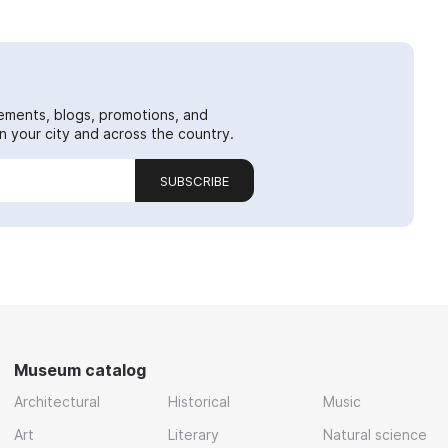
ements, blogs, promotions, and
 your city and across the country.
SUBSCRIBE
Museum catalog
Architectural
Historical
Music
Art
Literary
Natural science