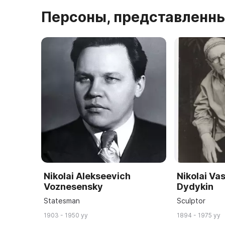
Персоны, представленны
Nikolai Alekseevich
Nikolai Va
Voznesensky
Dydykin
Statesman
Sculptor
1903 - 1950 yy
1894 - 1975 yy