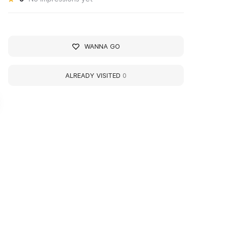
WANNA GO
ALREADY VISITED
0
onstantin Sergeyevich
Vladimir Alexandrovi
tanislavsky
Serov
ctor
Artist
63 - 1938 yy
1910 - 1968 yy