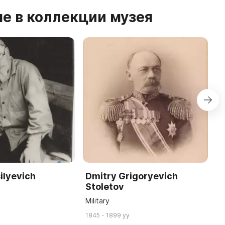
е в коллекции музея
silyevich
Dmitry Grigoryevich
K
Stoletov
S
Military
A
1845 - 1899 yy
18