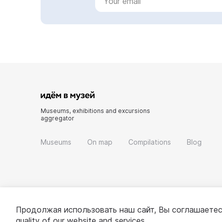
Museums, exhibitions and excursions
aggregator
Museums
On map
Compilations
Blog
Продолжая использовать наш сайт, Вы соглашаетес
quality of our website and services.