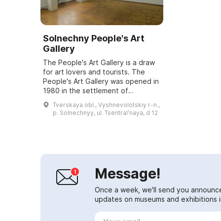
Solnechny People's Art
Gallery
The People's Art Gallery is a draw
for art lovers and tourists. The
People's Art Gallery was opened in
1980 in the settlement of
Solnechny. It houses 170 paintings,
Tverskaya obl., Vyshnevolotskiy r-n.,
14 sculptures, 20 graphic works,
p. Solnechnyy, ul. Tsentralʹnaya, d 12
a...
Message!
Once a week, we'll send you announc
updates on museums and exhibitions in