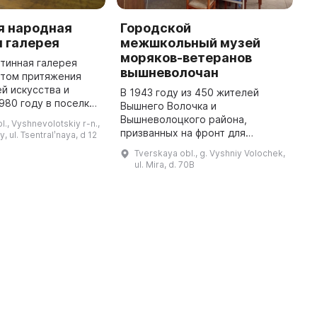
я народная
Городской
Г
 галерея
межшкольный музей
Д
моряков-ветеранов
тинная галерея
В
вышневолочан
стом притяжения
К
й искусства и
и
В 1943 году из 450 жителей
к
Вышнего Волочка и
ыла открыта
И
Вышневолоцкого района,
l., Vyshnevolotskiy r-n.,
тинная галерея. В
г
призванных на фронт для
, ul. Tsentralʹnaya, d 12
идеть 170 работ
м
пополнения Черноморского
Tverskaya obl., g. Vyshniy Volochek,
флота, многие погибли. В их
ul. Mira, d. 70B
память был создан Межшкольный
музей ветеранов моряков-в ...