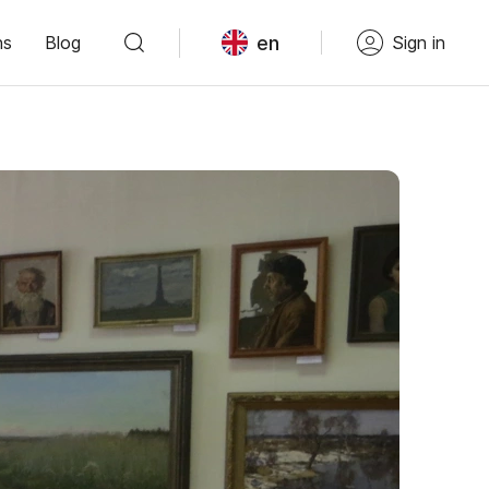
en
ns
Blog
Sign in