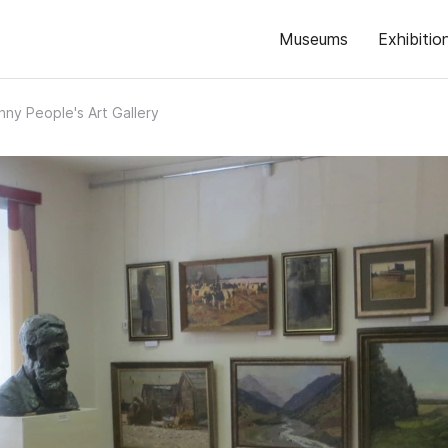
Museums
Exhibitio
hny People's Art Gallery