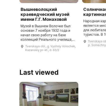
Вышневолоцкий
Солнечна
краеведческий музей
картинная
имени Г.Г. Монаховой
Народная кар
является ме
Музей в Вышнем Волочке был
для любителе
основан 7 ноября 1932 года и
туристов. В 1980 году в поселке
начал свою работу на базе
Солнечный б
коллекций Реального училища,
Tverskaya ob
Народная кар
где собраны материалы по
p. Solnechnyy
Tverskaya obl., g. Vyshniy Volochek,
ней можно ув
геологии, флоре и фауне края. С
Kazanskiy pr-kt., d. 63/2
живо ...
1947 года в музее ведется книга
...
Last viewed