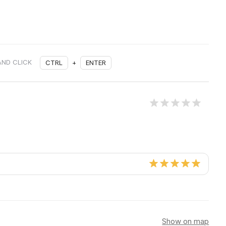
AND CLICK
CTRL
+
ENTER
Show on map