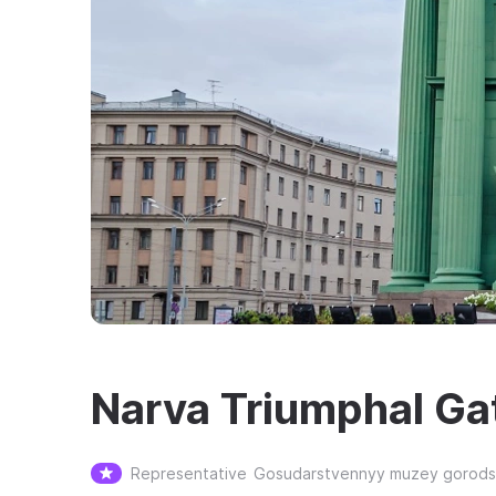
Narva Triumphal Ga
Representative
Gosudarstvennyy muzey gorodsk