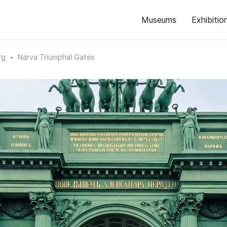
Museums
Exhibitio
rg
Narva Triumphal Gates