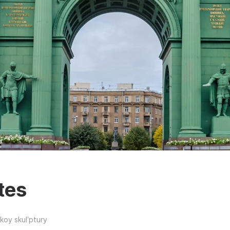
tes
oy skulʹptury