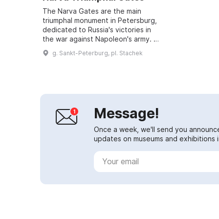
The Narva Gates are the main
triumphal monument in Petersburg,
dedicated to Russia's victories in
the war against Napoleon's army. In
1814 a wooden triumphal arch was
g. Sankt-Peterburg, pl. Stachek
built, and in 1834, to a design b...
Message!
Once a week, we'll send you announc
updates on museums and exhibitions in