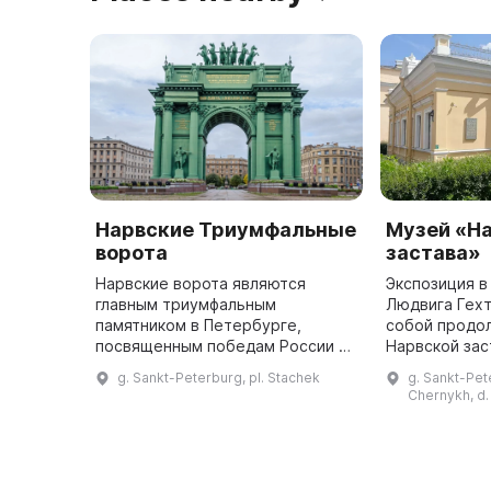
Нарвские Триумфальные
Музей «Н
ворота
застава»
Нарвские ворота являются
Экспозиция 
главным триумфальным
Людвига Гех
памятником в Петербурге,
собой продо
посвященным победам России в
Нарвской зас
войне с армией Наполеона. В
условиях. В 1
g. Sankt-Peterburg, pl. Stachek
g. Sankt-Pete
1814 году была построена
построен дом
Chernykh, d.
деревянная триумфальная арка,
магазина по
а в 1834 году по ...