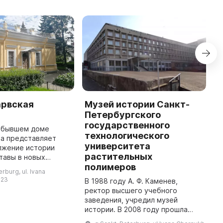
арвская
Музей истории Санкт-
H
Петербургского
"
государственного
в бывшем доме
A
технологического
та представляет
o
университета
лжение истории
S
растительных
тавы в новых
m
полимеров
899 г. здесь был
d
rburg, ul. Ivana
 для конторы и
a
 23
В 1988 году А. Ф. Каменев,
 продаже швейных
ректор высшего учебного
машин. В муз ...
заведения, учредил музей
истории. В 2008 году прошла
реконструкция и открылся