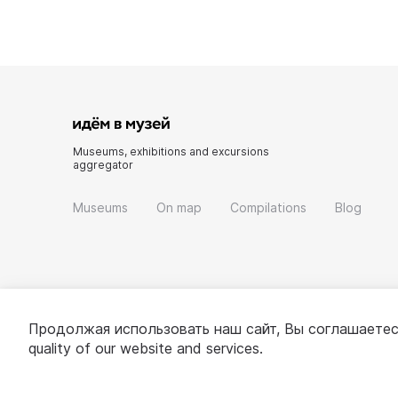
Museums, exhibitions and excursions
aggregator
Museums
On map
Compilations
Blog
Продолжая использовать наш сайт, Вы соглашаетес
quality of our website and services.
© 2022 - 2026 «Idem v muzei»
About project