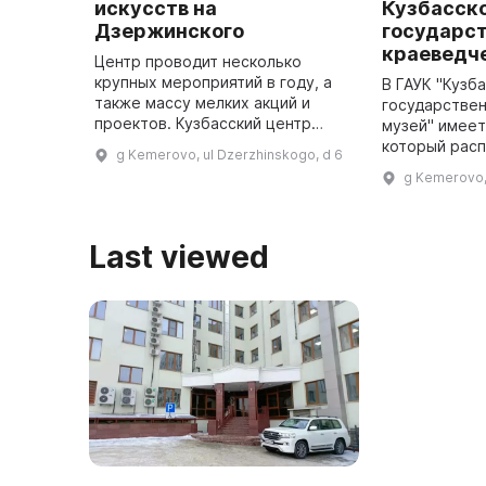
искусств на
Кузбасск
Дзержинского
государс
краеведч
Центр проводит несколько
крупных мероприятий в году, а
В ГАУК "Кузб
также массу мелких акций и
государстве
проектов. Кузбасский центр
музей" имеет
искусств был создан в 2016 году
который рас
g Kemerovo, ul Dzerzhinskogo, d 6
и сочетает в себе деятельность
города, напр
g Kemerovo, 
творческих Союзов Кузбасс ...
природы. Экс
отдела истор
развит
Last viewed