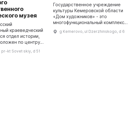
ого
К
Государственное учреждение
твенного
культуры Кемеровской области
У
еского музея
«Дом художников» - это
Ф
многофункциональный комплекс,
2
асский
где художники, искусствоведы,
с
нный краеведческий
g Kemerovo, ul Dzerzhinskogo, d 6
фотографы, литераторы,
Р
ся отдел истории,
музыканты и просто любители
п
положен по центру
искусства ...
К
отив отдела
pr-kt Sovet·skiy, d 51
позиция и выставки
ии показывают
ие об ...