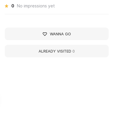
0
No impressions yet
WANNA GO
ALREADY VISITED
0
усский музей в
House of Artists