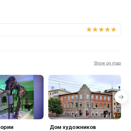
Show on map
тории
Дом художников
Р