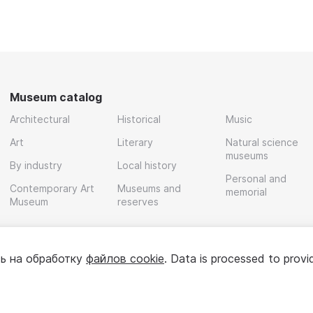
Museum catalog
Architectural
Historical
Music
Art
Literary
Natural science
museums
By industry
Local history
Personal and
Contemporary Art
Museums and
memorial
Museum
reserves
ь на обработку
файлов cookie
. Data is processed to provi
Policy
User agreement
For partners