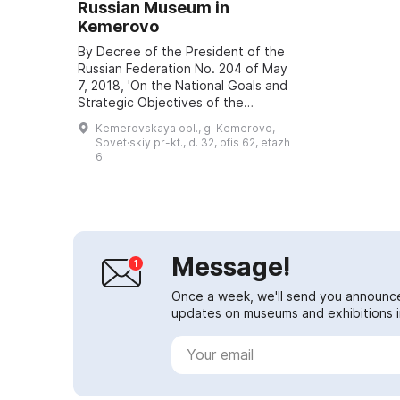
Russian Museum in
Kemerovo
By Decree of the President of the
Russian Federation No. 204 of May
7, 2018, 'On the National Goals and
Strategic Objectives of the
Development of the Russian
Kemerovskaya obl., g. Kemerovo,
Federation for the Period up to
Sovet·skiy pr-kt., d. 32, ofis 62, etazh
2024', a ...
6
Message!
Once a week, we'll send you announc
updates on museums and exhibitions in