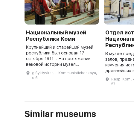
Национальный музей
Отдел ис
Республики Коми
Национал
Республи
Крупнейший и старейший музей
республики был основан 17
В музее пре
октября 1911 г. На протяжении
залов, предн
вековой истории музея
изучения ист
сформировалось собрание,
древнейших 
g Syktyvkar, ul Kommunisticheskaya,
насчитывающее более 260 000
середины XX 
d 6
Resp. Komi, g
единиц хранения, включающее
познакомитьс
57
уникальные п ...
касающимися
Similar museums