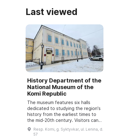
Last viewed
History Department of the
National Museum of the
Komi Republic
The museum features six halls
dedicated to studying the region's
history from the earliest times to
the mid-20th century. Visitors can
learn about the settlement of the
Resp. Komi, g. Syktyvkar, ul. Lenina, d.
European Northeast, the life an...
57