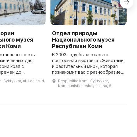
тории
Отдел природы
В
ьного музея
Национального музея
Н
ки Коми
Республики Коми
Р
дставлены шесть
В 2003 году была открыта
В
азначенных для
постоянная выставка «Животный
м
ории края с
и растительный мир», которая
р
времен до
познакомит вас с разнообразием
д
века. Здесь можно
животного и растительного мира
С
. Syktyvkar, ul. Lenina, d.
Respublika Komi, Syktyvkar,
я с темами,
тундры и тайги. Здесь вы увидите
В
Kommunisticheskaya ulitsa, 6
 освоения
характерные и распрос ...
и
территории европейского се ...