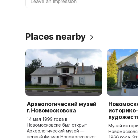
Places nearby
Археологический музей
Новомоск
г. Новомосковска
историко
художест
14 мая 1999 года в
Новомосковске был открыт
Музей истор
Археологический музей —
Новомосковск
первый филиал Новомосковского
1966 года. Э