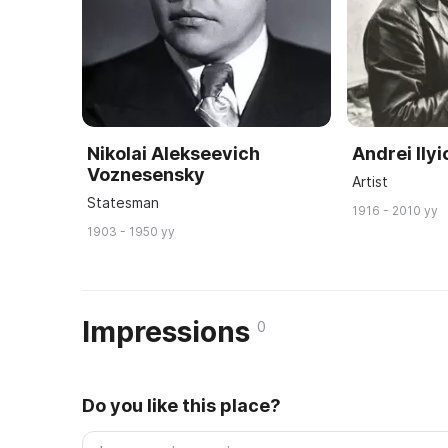
Nikolai Alekseevich
Andrei Ily
Voznesensky
Artist
Statesman
1916 - 2010 yy
1903 - 1950 yy
Impressions
0
Do you like this place?