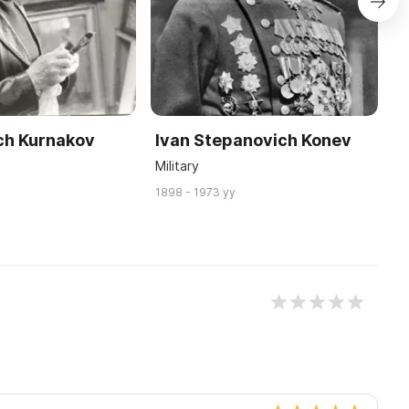
ich Kurnakov
Ivan Stepanovich Konev
Y
K
Military
S
1898 - 1973 yy
18