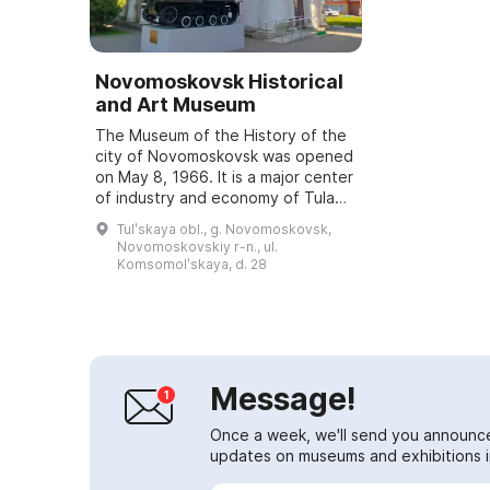
Novomoskovsk Historical
and Art Museum
The Museum of the History of the
city of Novomoskovsk was opened
on May 8, 1966. It is a major center
of industry and economy of Tula
Oblast, whose history begins in
Tulʹskaya obl., g. Novomoskovsk,
1930, when one of the largest
Novomoskovskiy r-n., ul.
chem...
Komsomolʹskaya, d. 28
Message!
Once a week, we'll send you announc
updates on museums and exhibitions in