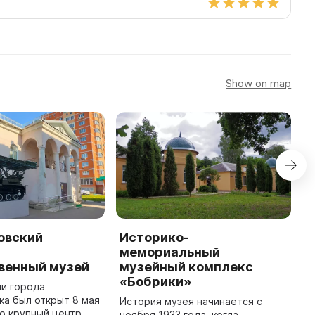
Show on map
овский
Историко-
У
-
мемориальный
х
венный музей
музейный комплекс
к
«Бобрики»
ии города
У
а был открыт 8 мая
в
История музея начинается с
то крупный центр
о
ноября 1933 года, когда