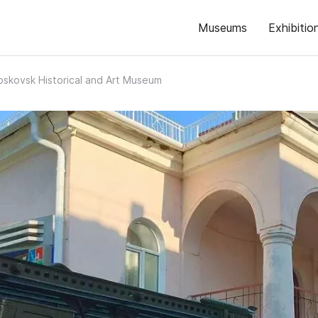
Museums
Exhibitio
skovsk Historical and Art Museum