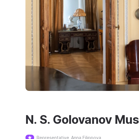
N. S. Golovanov M
Representative
Anna Filippova