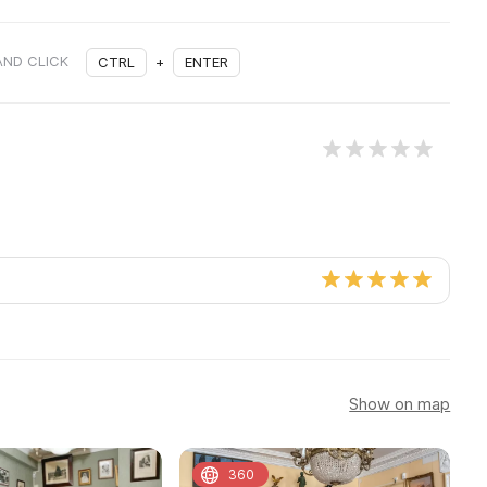
AND CLICK
CTRL
+
ENTER
Show on map
360