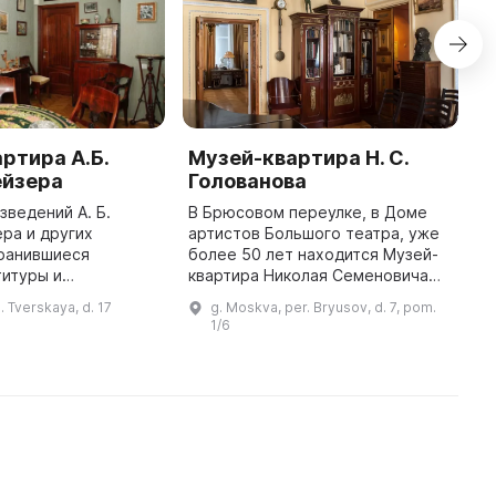
ртира А.Б.
Музей-квартира Н. С.
Д
ейзера
Голованова
С
зведений А. Б.
В Брюсовом переулке, в Доме
В
ра и других
артистов Большого театра, уже
К
хранившиеся
более 50 лет находится Музей-
С
титуры и
квартира Николая Семеновича
п
я, музыкальные
Голованова. Он был открыт в
э
. Tverskaya, d. 17
g. Moskva, per. Bryusov, d. 7, pom.
, предметы
1969 году, а 21 января, в день
р
1/6
ихода, фотографии,
рождения выдающегося музык ...
р
документы, подарки и прочие ...