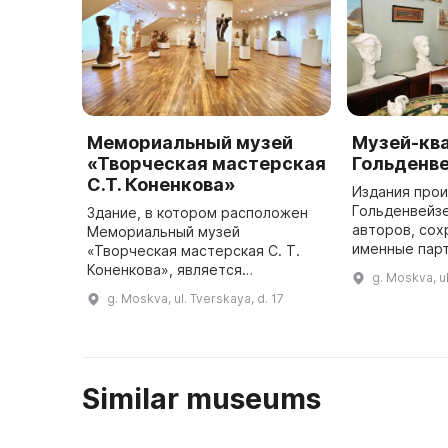
Мемориальный музей
Музей-ква
«Творческая мастерская
Гольденв
С.Т. Коненкова»
Издания прои
Гольденвейзе
Здание, в котором расположен
авторов, со
Мемориальный музей
именные пар
«Творческая мастерская С. Т.
произведени
Коненкова», является
g. Moskva, ul
инструменты
памятником истории и культуры.
g. Moskva, ul. Tverskaya, d. 17
домашнего об
Оно было построено в 1939-1941
годах по проекту архитектора А.
Г. Мордв ...
Similar museums