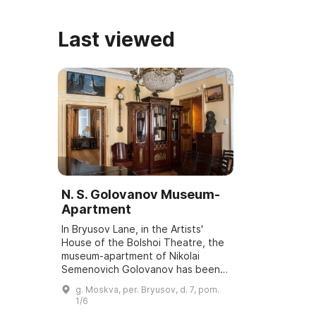
Last viewed
N. S. Golovanov Museum-
Apartment
In Bryusov Lane, in the Artists'
House of the Bolshoi Theatre, the
museum-apartment of Nikolai
Semenovich Golovanov has been
located for over 50 years. It was
g. Moskva, per. Bryusov, d. 7, pom.
opened in 1969, and on January 21,
1/6
the bi...