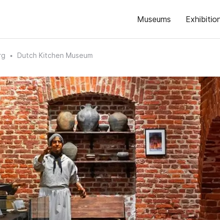
Museums
Exhibitio
rg
Dutch Kitchen Museum