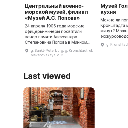
Центральный военно-
Музей Го
морской музей, филиал
кухня
«Музей А.С. Попова»
Можно ли пог
Кронштадта м
24 апреля 1906 года морские
минут? Можно
офицеры-минеры посвятили
экскурсоводо
вечер памяти Александра
уникальной Г
Степановича Попова в Минном
g. Kronshtad
сделав вас у
Офицерском классе. На этом
g. Sankt-Peterburg, g. Kronshtadt, ul.
настоящего 
мероприятии была представлена
Makarovskaya, d. 3
прошло ...
выставка приборов, созданных
Поповым и ...
Last viewed