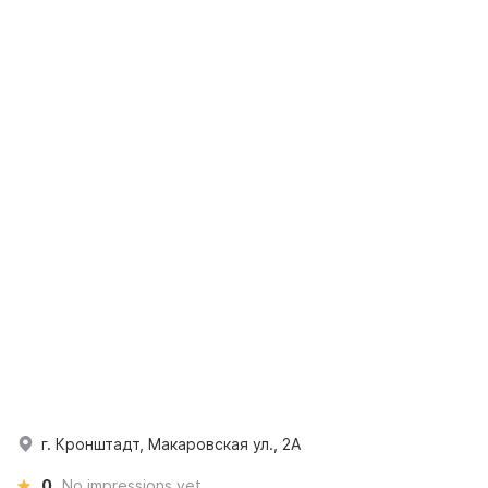
г. Кронштадт, Макаровская ул., 2А
0
No impressions yet