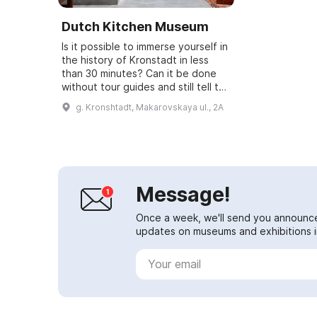
Dutch Kitchen Museum
Is it possible to immerse yourself in
the history of Kronstadt in less
than 30 minutes? Can it be done
without tour guides and still tell the
story of the unique Dutch Kitchen,
g. Kronshtadt, Makarovskaya ul., 2A
making you participants...
Message!
Once a week, we'll send you announc
updates on museums and exhibitions in