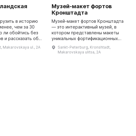
лландская
Музей-макет фортов
C
Кронштадта
b
M
рузить в историю
Музей-макет фортов Кронштадта
енее, чем за 30
— это интерактивный музей, в
O
 ли обойтись без
котором представлены макеты
o
в и рассказать об
уникальных фортификационных
m
олландской кухне,
сооружений, защищавших Санкт-
P
t, Makarovskaya ul., 2A
Sankt-Peterburg, Kronshtadt,
частниками
Петербург от врагов на
A
Makarovskaya ulitsa, 2A
путешествия в
протяжении трехсот лет. ...
i