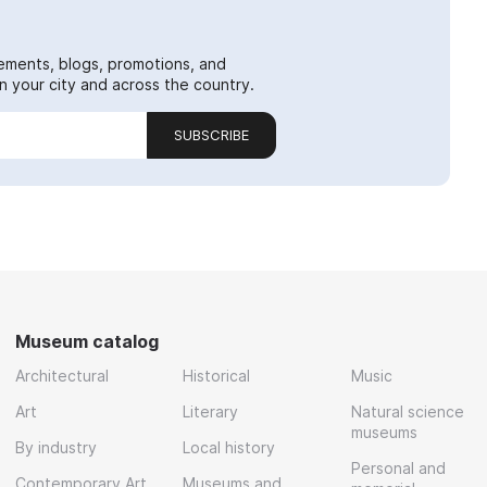
ements, blogs, promotions, and
 your city and across the country.
SUBSCRIBE
Museum catalog
Architectural
Historical
Music
Art
Literary
Natural science
museums
By industry
Local history
Personal and
Contemporary Art
Museums and