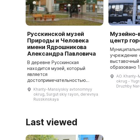
Русскинской музей
Музейно-
Природы и Человека
центр го
имени Ядрошникова
Муниципальн
Александра Павловича
учреждение 
выставочный
В деревне Русскинская
образовано 1
находится музей, который
располагаетс
является
AO. Khanty-
цокольном э
достопримечательностью
okrug - Yugra
16-этажного
Сургутского района. Он был
Druzhby Nar
Khanty-Mansiyskiy avtonomnyy
создан в 1988 году Александром
okrug, Surgut·skiy rayon, derevnya
Павловичем Ядрошниковым,
Russkinskaya
который изготовил необычную
коллекцию ...
Last viewed