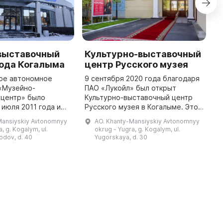
выставочный
Культурно-выставочный
Э
рода Когалыма
центр Русского музея
м
ое автономное
9 сентября 2020 года благодаря
В
«Музейно-
ПАО «Лукойл» был открыт
м
 центр» было
Культурно-выставочный центр
л
 июля 2011 года и
Русского музея в Когалыме. Это
я
я на первом и
пятый такой центр в России,
п
Mansiyskiy Avtonomnyy
AO. Khanty-Mansiyskiy Avtonomnyy
тажах современного
первый за Уралом. В его состав
жит
, g. Kogalym, ul.
okrug - Yugra, g. Kogalym, ul.
 жилого дома. Общая
входят экспозиционно-выстав ...
г
odov, d. 40
Yugorskaya, d. 30
площадь помеще ...