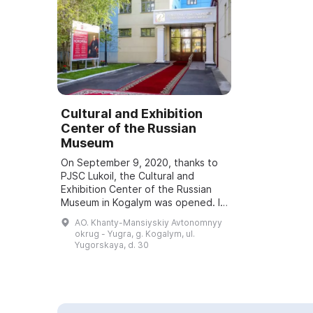
Cultural and Exhibition
Center of the Russian
Museum
On September 9, 2020, thanks to
PJSC Lukoil, the Cultural and
Exhibition Center of the Russian
Museum in Kogalym was opened. It
is the fifth such center in Russia
AO. Khanty-Mansiyskiy Avtonomnyy
and the first beyond the Urals. It
okrug - Yugra, g. Kogalym, ul.
in...
Yugorskaya, d. 30