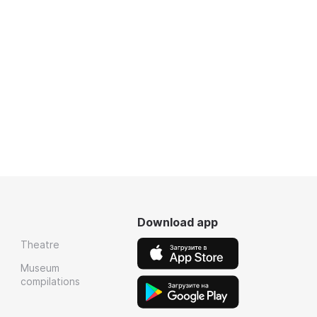
Download app
Theatre
Museum
compilations