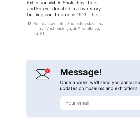
Exhibition «M. A. Sholokhov. Time
and Fate» is located in a two-story
building constructed in 1913. The
same building housed the
Rostovskaya obl., Sholokhovskiy r-n.,
gymnasium where M. A. Sholokhov
st-tsa. Veshenskaya, ul. Podtelkova,
studied fro...
zd. 61
Message!
Once a week, we'll send you announc
updates on museums and exhibitions in