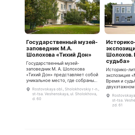
Государственный музей-
Историко
заповедник М.А.
экспозици
Шолохова «Тихий Дон»
Шолохов. 
судьба»
Государственный музей-
заповедник М. А. Шолохова
Историко-ли
«Тихий Дон» представляет собой
экспозиция «
уникальное место, где собраны
Время и судь
памятники истории, культуры и
двухэтажном 
Rostovskaya obl., Sholokhovskiy r-n.,
археологии, а также
построенном 
st-tsa. Veshenskaya, ul. Sholokhova,
Rostovskaya 
мемориальные предметы,
же размещала
d. 60
st-tsa. Vesh
принадлежащие к жи ...
которой учил
zd. 61
ос