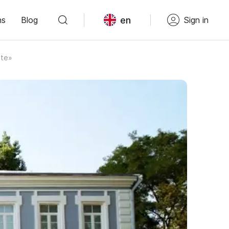
en
ns
Blog
Sign in
ate»