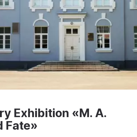
ry Exhibition «M. A.
d Fate»