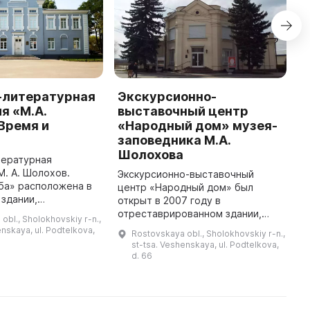
-литературная
Экскурсионно-
К
я «М.А.
выставочный центр
з
Время и
«Народный дом» музея-
Ш
заповедника М.А.
М
Шолохова
Ш
тературная
э
М. А. Шолохов.
Экскурсионно-выставочный
п
ба» расположена в
центр «Народный дом» был
В
здании,
открыт в 2007 году в
о
в 1913 году. Здесь
отреставрированном здании,
obl., Sholokhovskiy r-n.,
э
сь гимназия, в
построенном в 1957 году на
enskaya, ul. Podtelkova,
Rostovskaya obl., Sholokhovskiy r-n.,
ся М. А. Шолохов с
месте первого на Дону театра
st-tsa. Veshenskaya, ul. Podtelkova,
ени 1918 п ...
колхозной молодежи. Здесь
d. 66
жители Донского края ...