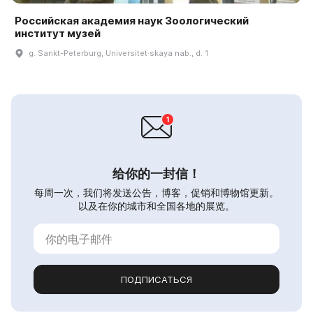
Российская академия наук Зоологический
институт музей
g. Sankt-Peterburg, Universitet·skaya nab., d. 1
给你的一封信！
每周一次，我们将发送公告，博客，促销和博物馆更新。
以及在你的城市和全国各地的展览。
ПОДПИСАТЬСЯ