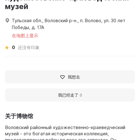
музей
Тульская обл., Воловский р-н., п. Волово, ул. 30 лет
Победы, д. 17А
在地图上显示
0
还没有印象
我想去
我已经走了
0
关于博物馆
Воловский районный художественно-краеведческий
музей - это богатая историческая коллекция,
представляющая район во всех его аспектах. Он