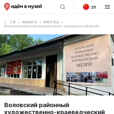
zh
主要
博物馆目录
博物馆 图拉
Воловский районный художественно-краеведческий музей
Воловский районный
художественно-краеведческий