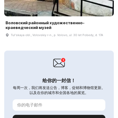
Воловский районный художественно-
краеведческий музей
Tulʹskaya obl., Volovskiy r-n., p. Volovo, ul. 30 let Pobedy, d. 17A
给你的一封信！
每周一次，我们将发送公告，博客，促销和博物馆更新。
以及在你的城市和全国各地的展览。