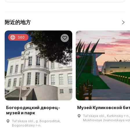
附近的地方
360
Богородицкий дворец-
Музей Куликовской би
музей и парк
Tulʹskaya obl., Kurkinskiy r-n.,
Mokhovoye (Ivanovskaya vol
Tulʹskaya obl., g. Bogoroditsk,
Bogoroditskiy r-n.