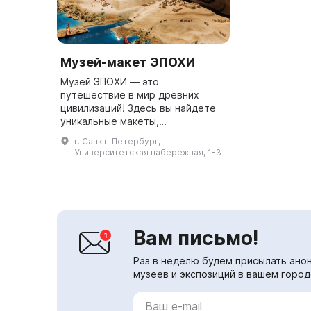
Музей-макет ЭПОХИ
Музей ЭПОХИ — это
путешествие в мир древних
цивилизаций! Здесь вы найдете
уникальные макеты,
захватывающие выставки и
г. Санкт-Петербург,
интересные мастер-классы. У
Университетская набережная, 1-3
нас также есть интерактивные
программы и экскурсии,...
Вам письмо!
Раз в неделю будем присылать анон
музеев и экспозиций в вашем город