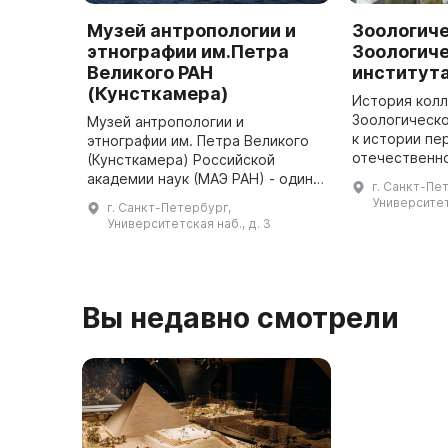
Музей антропологии и
Зоологич
этнографии им.Петра
Зоологич
Великого РАН
института
(Кунсткамера)
История кол
Зоологическо
Музей антропологии и
к истории пе
этнографии им. Петра Великого
отечественно
(Кунсткамера) Российской
Кунсткамеры,
академии наук (МАЭ РАН) - один
г. Санкт-Пе
году. Все на
из крупнейших и старейших
Университетс
г. Санкт-Петербург,
были переве
музеев мира. Он является
Университетская наб., д. 3
естественно
преемником Петровской
коллек ...
Кунсткамеры, основан ...
Вы недавно смотрели