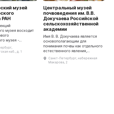
еский музей
Центральный музей
P
еского
почвоведения им. В.В.
o
 РАН
Докучаева Российской
E
сельскохозяйственной
R
лекций
академии
S
го музея восходит
рвого
Имя В. В. Докучаева является
P
го музея -
основополагающим для
A
 основанного в 1714
понимания почвы как отдельного
t
тербург,
чалось с Москвы, где
естественного явления,
(
кая наб., д. 1
зены
имеющего свое происхождение,
t
Санкт-Петербург, набережная
исторические
свойства и пространственное
t
Макарова, 2
положение. В 1904 году по
инициативе ег ...