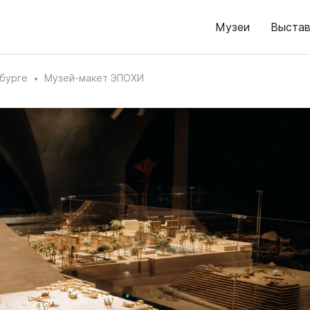
Музеи
Выстав
бурге
Музей-макет ЭПОХИ