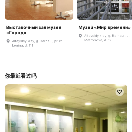
Выставочный зал музея
Музей «Мир времени»
«Город»
Altayskiy kray, g. Barnaul, ul.
Matrosova, d. 12
Altayskiy kray, g. Barnaul, pr-kt.
Lenina, d. 111
你最近看过吗