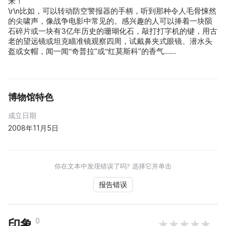
来！
\r\n比如，可以转动防空警报器的手柄，听到那种令人毛骨悚然
的尖啸声，像战争电影中常见的。感兴趣的人可以捧着一块陨
石碎片或一块有3亿年历史的珊瑚化石，敲打打字机的键，用古
老的望远镜或坦克瞄准镜观察四周，试戴鼻夹式眼镜、潜水头
盔或女帽，闻一闻“奇普拉”或“红莫斯科”的香气……
博物馆特色
成立日期
2008年11月5日
你在文本中发现错误了吗? 选择它并单击
报告错误
0
印象