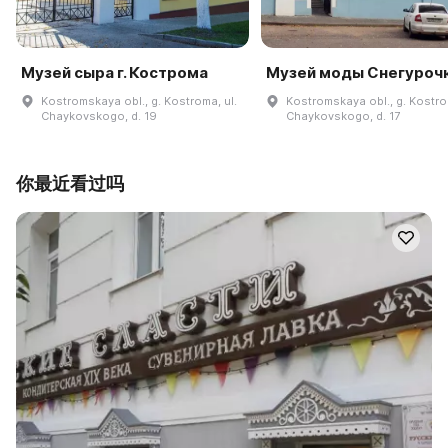
Музей сыра г. Кострома
Музей моды Снегуроч
Kostromskaya obl., g. Kostroma, ul.
Kostromskaya obl., g. Kostro
Chaykovskogo, d. 19
Chaykovskogo, d. 17
你最近看过吗