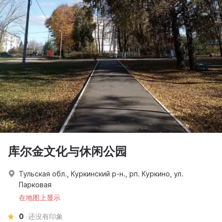
库尔金文化与休闲公园
Тульская обл., Куркинский р-н., рп. Куркино, ул.
Парковая
在地图上显示
0
还没有印象