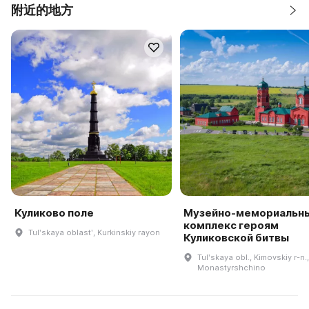
附近的地方
Куликово поле
Музейно-мемориальн
комплекс героям
Tulʹskaya oblastʹ, Kurkinskiy rayon
Куликовской битвы
Tulʹskaya obl., Kimovskiy r-n.,
Monastyrshchino