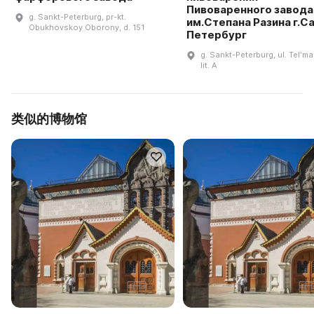
Пивоваренного завода
g. Sankt-Peterburg, pr-kt.
им.Степана Разина г.С
Obukhovskoy Oborony, d. 151
Петербург
g. Sankt-Peterburg, ul. Telʹm
lit. A
类似的博物馆