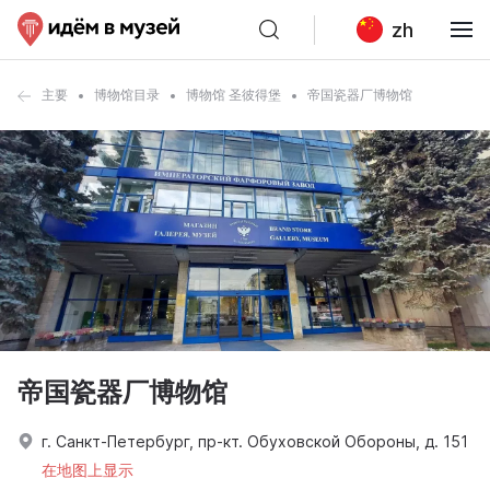
zh
主要
博物馆目录
博物馆 圣彼得堡
帝国瓷器厂博物馆
帝国瓷器厂博物馆
г. Санкт-Петербург, пр-кт. Обуховской Обороны, д. 151
在地图上显示