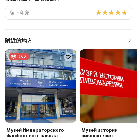
附近的地方
360
Музей Императорского
Музей истории
фарфорового завода
пивоварения