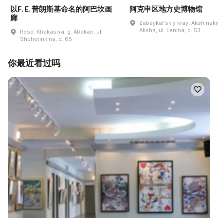
以F. E. 普朗斯基命名的阿巴坎画
阿克申区地方史博物馆
廊
Zabaykalʹskiy kray, Akshinskiy
Aksha, ul. Lenina, d. 53
Resp. Khakasiya, g. Abakan, ul.
Shchetinkina, d. 65
你最近看过吗