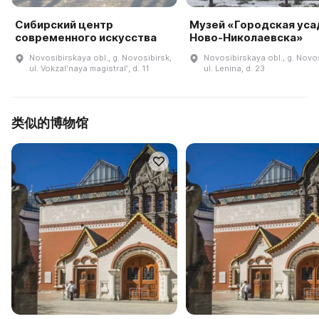
Сибирский центр
Музей «Городская уса
современного искусства
Ново-Николаевска»
Novosibirskaya obl., g. Novosibirsk,
Novosibirskaya obl., g. Novos
ul. Vokzalʹnaya magistralʹ, d. 11
ul. Lenina, d. 23
类似的博物馆