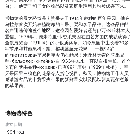
台）、他妻子和子女的物品以及家庭生活用具均被保存下来。
博物馆的最大骄傲是卡赞采夫于1914年栽种的百年果园。他在
乌拉尔首次开始种植耐寒的苹果、梨和李子品种。这些品种的
名声迅速传遍整个地区，这位园艺爱好者还与伊万·米丘林本人
通信。1939年，德米特里·卡赞采夫因在园艺方面的成就获得了
全俄展览会（ВДНХ）的小银质奖章。如今果园中生长着20多
种苹果和其他果树：梨、樱桃甚至无花果……一棵94岁
的«нетитовка»苹果树至今仍在结果！米丘林选育的苹果品
种«бельфлер-китайка»自1933年以来一直以自根生长。首个
选育的苹果品种«кордик»已有88年历史（1929年栽植）。春
天果园里白粉色的花朵令人赏心悦目。秋天，博物馆工作人员
邀请游客品尝卡赞采夫苹果的新鲜果实以及配以萨莫瓦尔煮茶
的苹果酱。
博物馆特色
成立日期
1994 год