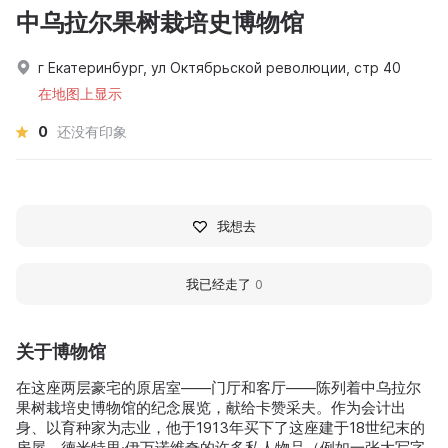
中乌拉尔果树栽培史博物馆
г Екатеринбург, ул Октябрьской революции, стр 40
在地图上显示
0
还没有印象
我想去
我已经走了
0
关于博物馆
在这座两层豪宅的原居室——门厅和客厅——陈列着中乌拉尔
果树栽培史博物馆的纪念展览，献给卡赞采夫。作为会计出
身、以育种家为志业，他于1913年买下了这座建于18世纪末的
房屋。德米特里·伊万诺维奇的许多私人物品（例如一张大写字