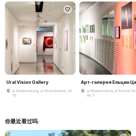
Ural Vision Gallery
Арт-галерея Ельцин Ц
g Yekaterinburg, ul Sheynkmana, str
g Yekaterinburg, ul Borisa Yel
10
str 3
你最近看过吗